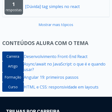
1
[Dúvida] tag simples no react
respostas
Mostrar mais tópicos
CONTEÚDOS ALURA COM O TEMA
Desenvolvimento Front-End React
Carreira
Async/await no JavaScript: o que é e quando
Artigo
usar?
Angular 19: primeiros passos
Formação
HTML e CSS: responsividade em layouts
Curso
TRILHAS POR CARREIRA