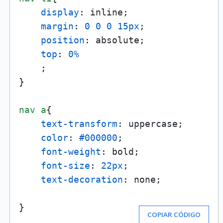
display
: inline;

margin
: 
0
0
0
15px
;

position
: absolute;

top
: 
0%
    ;

}

nav
a
{

text-transform
: uppercase;

color
: 
#000000
;

font-weight
: bold;

font-size
: 
22px
;

text-decoration
: none;

}
COPIAR CÓDIGO