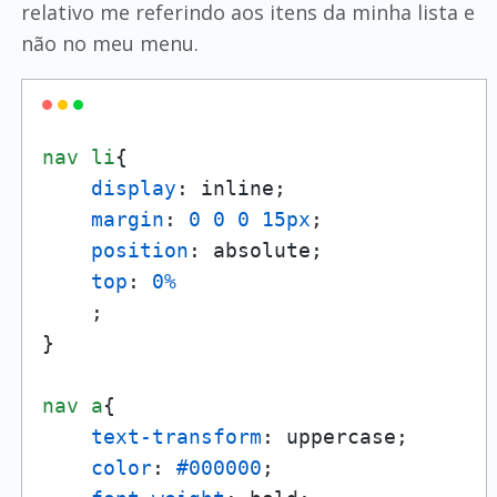
relativo me referindo aos itens da minha lista e
não no meu menu.
nav
li
{

display
: inline;

margin
: 
0
0
0
15px
;

position
: absolute;

top
: 
0%
    ;

}

nav
a
{

text-transform
: uppercase;

color
: 
#000000
;
