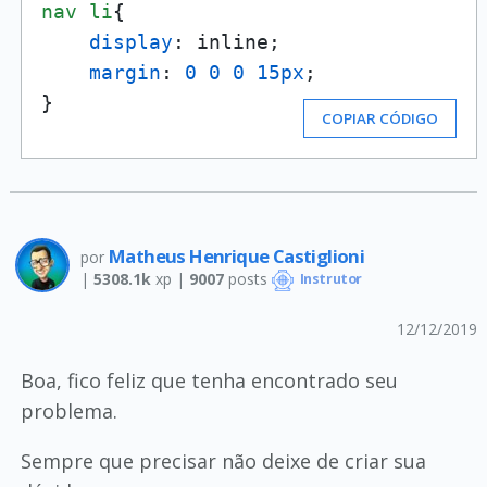
nav
li
{

display
: inline;

margin
: 
0
0
0
15px
;

}
COPIAR CÓDIGO
Matheus Henrique Castiglioni
por
|
5308.1k
xp |
9007
posts
Instrutor
12/12/2019
Boa, fico feliz que tenha encontrado seu
problema.
Sempre que precisar não deixe de criar sua