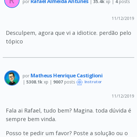
Rafael Almeida Antunes
por
|
35.4k
xp |
4
posts
11/12/2019
Desculpem, agora que vi a idiotice. perdão pelo
tópico
Matheus Henrique Castiglioni
por
|
5308.1k
xp |
9007
posts
Instrutor
11/12/2019
Fala ai Rafael, tudo bem? Magina. toda dúvida é
sempre bem vinda.
Posso te pedir um favor? Poste a solução ou o