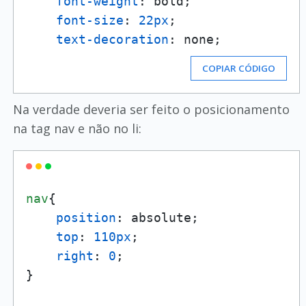
font-weight
: bold;

font-size
: 
22px
;

text-decoration
: none;
COPIAR CÓDIGO
Na verdade deveria ser feito o posicionamento
na tag nav e não no li:
nav
{

position
: absolute;

top
: 
110px
;

right
: 
0
;

}
