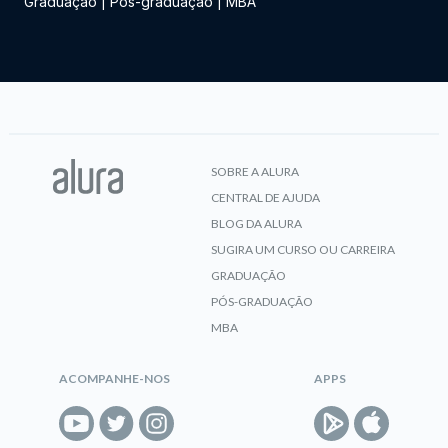
Graduação
|
Pós-graduação
|
MBA
SOBRE A ALURA
CENTRAL DE AJUDA
BLOG DA ALURA
SUGIRA UM CURSO OU CARREIRA
GRADUAÇÃO
PÓS-GRADUAÇÃO
MBA
ACOMPANHE-NOS
APPS