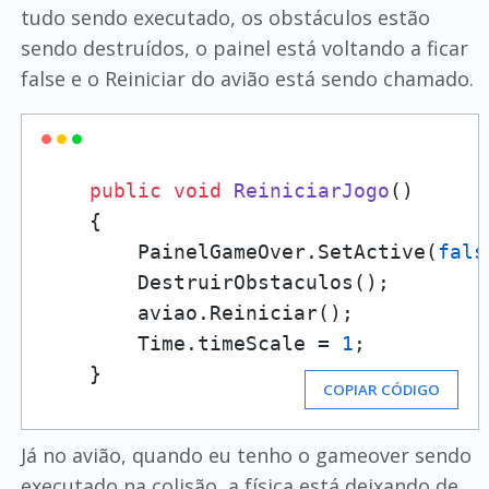
tudo sendo executado, os obstáculos estão
sendo destruídos, o painel está voltando a ficar
false e o Reiniciar do avião está sendo chamado.
public
void
ReiniciarJogo
()
    {

        PainelGameOver.SetActive(
fals
        DestruirObstaculos();

        aviao.Reiniciar(); 

        Time.timeScale = 
1
;

    }
COPIAR CÓDIGO
Já no avião, quando eu tenho o gameover sendo
executado na colisão, a física está deixando de