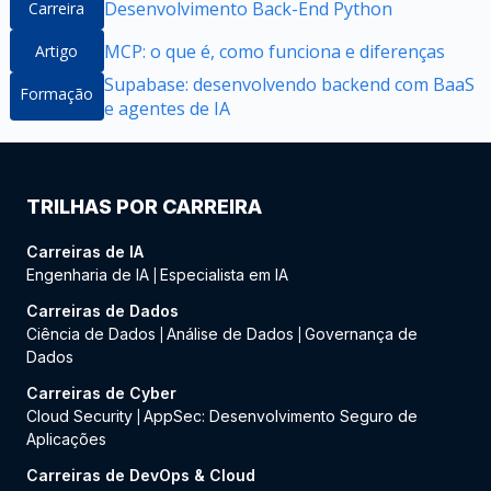
Desenvolvimento Back-End Python
Carreira
MCP: o que é, como funciona e diferenças
Artigo
Supabase: desenvolvendo backend com BaaS
Formação
e agentes de IA
TRILHAS POR CARREIRA
Carreiras de IA
Engenharia de IA
Especialista em IA
|
Carreiras de Dados
Ciência de Dados
Análise de Dados
Governança de
|
|
Dados
Carreiras de Cyber
Cloud Security
AppSec: Desenvolvimento Seguro de
|
Aplicações
Carreiras de DevOps & Cloud