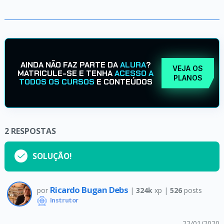
AINDA NÃO FAZ PARTE DA
ALURA
?
VEJA OS
MATRICULE-SE E TENHA
ACESSO A
PLANOS
TODOS OS CURSOS
E CONTEÚDOS
2
RESPOSTAS
SOLUÇÃO!
Ricardo Bugan Debs
por
|
324k
xp |
526
posts
Instrutor
22/01/2020