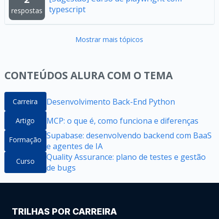
typescript
respostas
Mostrar mais tópicos
CONTEÚDOS ALURA COM O TEMA
Desenvolvimento Back-End Python
Carreira
MCP: o que é, como funciona e diferenças
Artigo
Supabase: desenvolvendo backend com BaaS
Formação
e agentes de IA
Quality Assurance: plano de testes e gestão
Curso
de bugs
TRILHAS POR CARREIRA