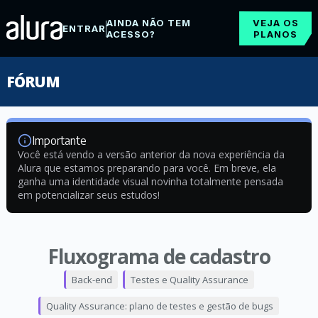
AINDA NÃO TEM
VEJA OS
ENTRAR
ACESSO?
PLANOS
FÓRUM
Importante
Você está vendo a versão anterior da nova experiência da
Alura que estamos preparando para você. Em breve, ela
ganha uma identidade visual novinha totalmente pensada
em potencializar seus estudos!
Fluxograma de cadastro
Back-end
Testes e Quality Assurance
Quality Assurance: plano de testes e gestão de bugs