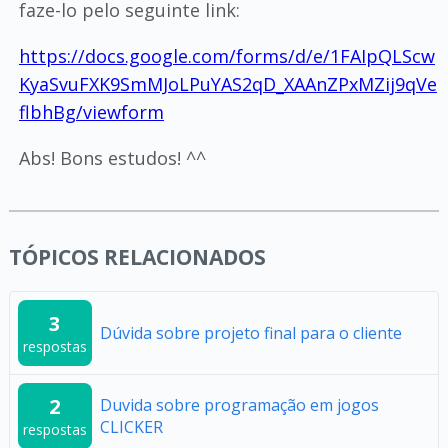
faze-lo pelo seguinte link:
https://docs.google.com/forms/d/e/1FAIpQLScw
KyaSvuFXK9SmMJoLPuYAS2qD_XAAnZPxMZij9qVe
flbhBg/viewform
Abs! Bons estudos! ^^
TÓPICOS RELACIONADOS
3
Dúvida sobre projeto final para o cliente
respostas
2
Duvida sobre programação em jogos
CLICKER
respostas