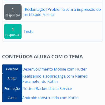
1
[Reclamação] Problema com a impressão do
certificado Formal
respostas
1
Teste
respostas
CONTEÚDOS ALURA COM O TEMA
Desenvolvimento Mobile com Flutter
Carreira
Realizando a sobrecarga com Named
Artigo
Parameter do Kotlin
Flutter: Backend as a Service
Formação
Android: construindo com Kotlin
Curso