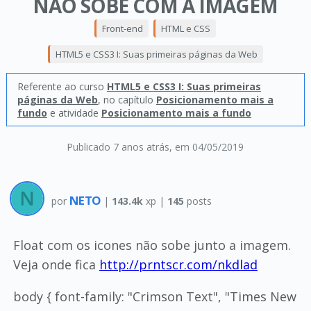
NÃO SOBE COM A IMAGEM
Front-end
HTML e CSS
HTML5 e CSS3 I: Suas primeiras páginas da Web
Referente ao curso
HTML5 e CSS3 I: Suas primeiras
páginas da Web
, no capítulo
Posicionamento mais a
fundo
e atividade
Posicionamento mais a fundo
Publicado 7 anos atrás
, em 04/05/2019
NETO
por
|
143.4k
xp |
145
posts
Float com os icones não sobe junto a imagem.
Veja onde fica
http://prntscr.com/nkdlad
body { font-family: "Crimson Text", "Times New