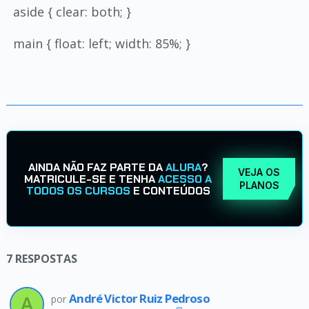
aside { clear: both; }
main { float: left; width: 85%; }
AINDA NÃO FAZ PARTE DA
ALURA
?
VEJA OS
MATRICULE-SE E TENHA
ACESSO A
PLANOS
TODOS OS CURSOS
E CONTEÚDOS
7
RESPOSTAS
André Victor Ruiz Pedroso
por