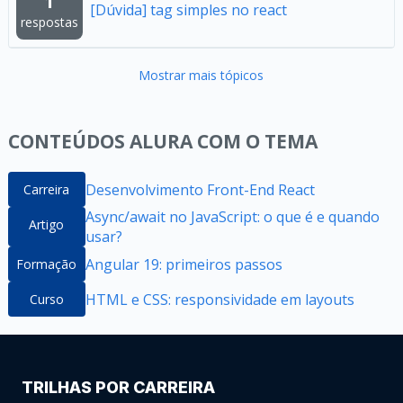
1
[Dúvida] tag simples no react
respostas
Mostrar mais tópicos
CONTEÚDOS ALURA COM O TEMA
Desenvolvimento Front-End React
Carreira
Async/await no JavaScript: o que é e quando
Artigo
usar?
Angular 19: primeiros passos
Formação
HTML e CSS: responsividade em layouts
Curso
TRILHAS POR CARREIRA