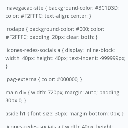
.navegacao-site { background-color: #3C1D3D;
color: #F2FFFC; text-align: center; }
.rodape { background-color: #000; color:
#F2FFFC; padding: 20px; clear: both; }
.icones-redes-sociais a { display: inline-block;
width: 40px; height: 40px; text-indent: -999999px;
}
.pag-externa { color: #000000; }
main div { width: 720px; margin: auto; padding:
30px 0; }
aside h1 { font-size: 30px; margin-bottom: 0px; }
.icones-redes-sociais a { width: 40px; height: