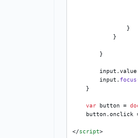
                    
                    
                    
                }

            }

        }

        input.
value
        input.
focus
    }

var
 button = 
do
    button.
onclick
 
</
script
>