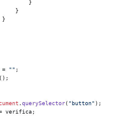
        }

    }

}

 = 
""
;

();

cument
.
querySelector
(
"button"
);

= verifica;
