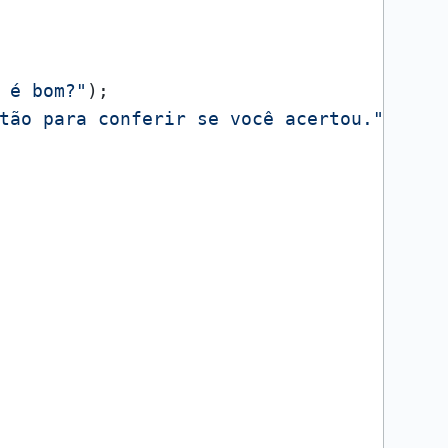
 é bom?"
);

tão para conferir se você acertou."
)
