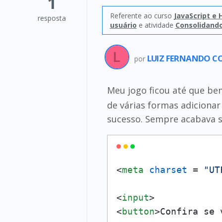
1
Referente ao curso
JavaScript e
resposta
usuário
e atividade
Consolidand
LUIZ FERNANDO CO
por
Meu jogo ficou até que be
de várias formas adiciona
sucesso. Sempre acabava s
<
meta
charset
 = 
"UT
<
input
>
<
button
>
Confira se 