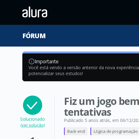
FÓRUM
Importante
Você está vendo a versão anterior da nova experiênci
potencializar seus estudos!
Fiz um jogo bem
tentativas
Solucionado
Publicado 5 anos atrás
, em 06/12/20
(ver solução)
Back-end
Lógica de programação