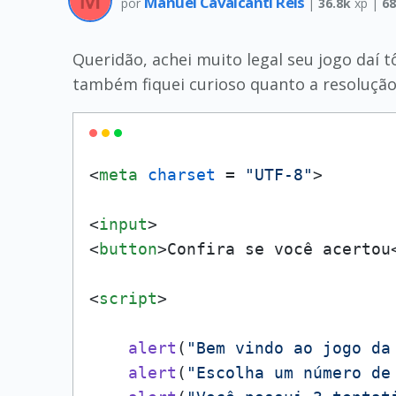
Manuel Cavalcanti Reis
por
|
36.8k
xp |
6
Queridão, achei muito legal seu jogo daí 
também fiquei curioso quanto a resolução
<
meta
charset
 = 
"UTF-8"
>
<
input
>
<
button
>
Confira se você acertou
<
script
>
alert
(
"Bem vindo ao jogo da
alert
(
"Escolha um número de