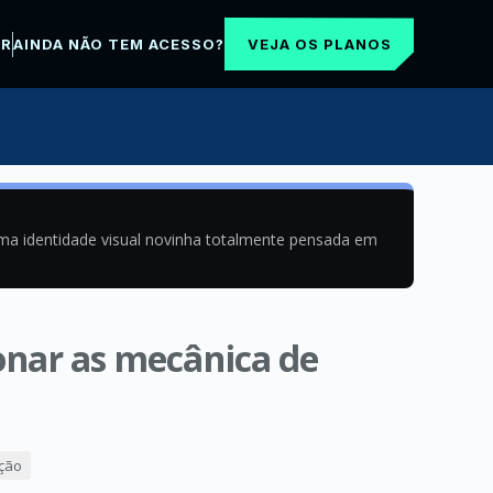
VEJA OS PLANOS
AR
AINDA NÃO TEM ACESSO?
uma identidade visual novinha totalmente pensada em
onar as mecânica de
ação