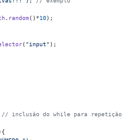
ivas!!!"
); 
// exemplo
th
.
random
()*
10
);

elector
(
"input"
);

 
// inclusão do while para repetição 
{
