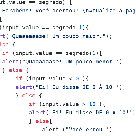
ut.
value
 == segredo) {

"Parabéns! Você acertou! \nAtualize a pág


(input.
value
 == segredo-
1
){

rt
(
"Quaaaaaase! Um pouco maior."
);

lse
 {

if
 (input.
value
 == segredo+
1
){

alert
(
"Quaaaaaase! Um pouco menor."
);

 } 
else
 {                 

if
 (input.
value
 < 
0
 ){

alert
(
"Ei! Eu disse DE 0 À 10!"
);

     } 
else
 {

if
 (input.
value
 > 
10
 ){

alert
(
"Ei! Eu disse DE 0 À 10!"
)
         } 
else
{

             alert (
"Você errou!"
);
