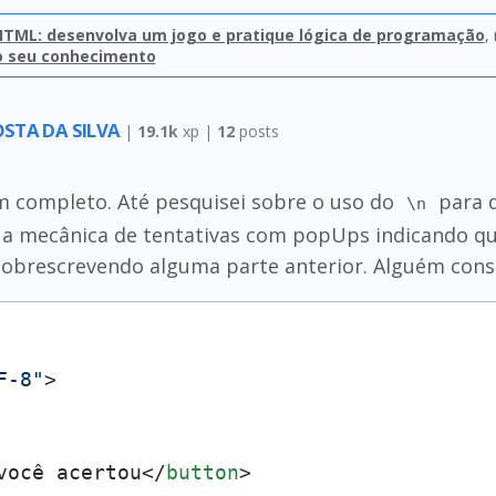
 HTML: desenvolva um jogo e pratique lógica de programação
,
o seu conhecimento
STA DA SILVA
|
19.1k
xp |
12
posts
m completo. Até pesquisei sobre o uso do
para d
\n
r a mecânica de tentativas com popUps indicando q
obrescrevendo alguma parte anterior. Alguém cons
F-8"
>
você acertou
</
button
>