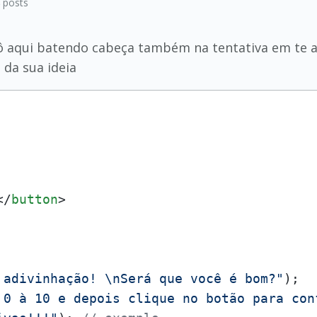
8
posts
tô aqui batendo cabeça também na tentativa em te aj
 da sua ideia
</
button
>
 adivinhação! \nSerá que você é bom?"
);

 0 à 10 e depois clique no botão para con