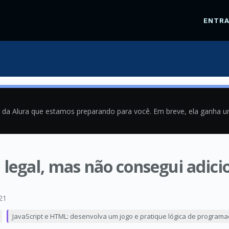
ENTR
a da Alura que estamos preparando para você. Em breve, ela ganha 
 legal, mas não consegui adici
21
JavaScript e HTML: desenvolva um jogo e pratique lógica de program