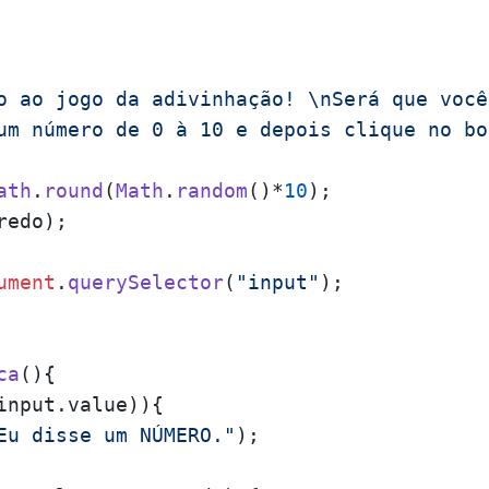
o ao jogo da adivinhação! \nSerá que você
um número de 0 à 10 e depois clique no bo
ath
.
round
(
Math
.
random
()*
10
);

redo);

ument
.
querySelector
(
"input"
);

ca
(
){

input.
value
)){

Eu disse um NÚMERO."
);
