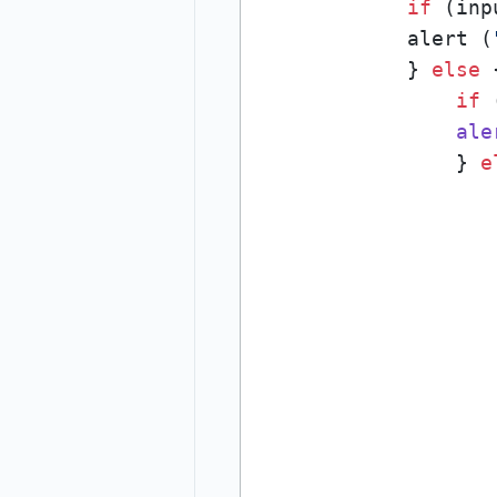
if
 (inp
            alert (
            } 
else
 {
if
 
ale
                } 
e
                   
                   
                   
                   