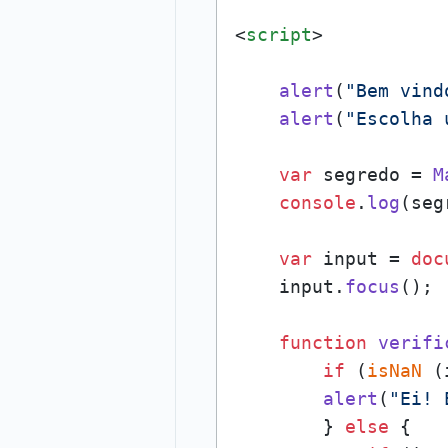
<
script
>
alert
(
"Bem vind
alert
(
"Escolha 
var
 segredo = 
M
console
.
log
(seg
var
 input = 
doc
    input.
focus
();

function
verifi
if
 (
isNaN
 (
alert
(
"Ei! 
        } 
else
 {
