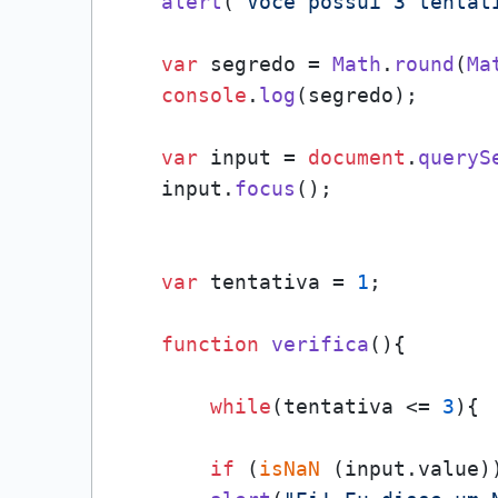
alert
(
"Você possui 3 tentat
var
 segredo = 
Math
.
round
(
Ma
console
.
log
(segredo);

var
 input = 
document
.
queryS
    input.
focus
();

var
 tentativa = 
1
;

function
verifica
(
){

while
(tentativa <= 
3
){ 
if
 (
isNaN
 (input.
value
))