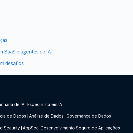
nças
 BaaS e agentes de IA
om desafios
nharia de IA
Especialista em IA
|
cia de Dados
Análise de Dados
Governança de Dados
|
|
d Security
AppSec: Desenvolvimento Seguro de Aplicações
|