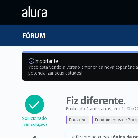
FÓRUM
Importante
Você está vendo a versão anterior da nova experiênci
potencializar seus estudos!
Fiz diferente.
Publicado 2 anos atrás
, em 11/04/2
Solucionado
Back-end
Fundamentos de Prog
(ver solução)
Referente ao curso
Lógica de p