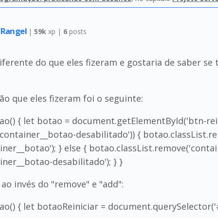
r Rangel
|
59k
xp |
6
posts
iferente do que eles fizeram e gostaria de saber s
o que eles fizeram foi o seguinte:
o() { let botao = document.getElementById('btn-reini
'container__botao-desabilitado')) { botao.classList.r
iner__botao'); } else { botao.classList.remove('contai
iner__botao-desabilitado'); } }
 ao invés do "remove" e "add":
o() { let botaoReiniciar = document.querySelector('#