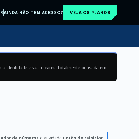
VEJA OS PLANOS
AR
AINDA NÃO TEM ACESSO?
uma identidade visual novinha totalmente pensada em
eador de números
e atividade
Botão de reiniciar