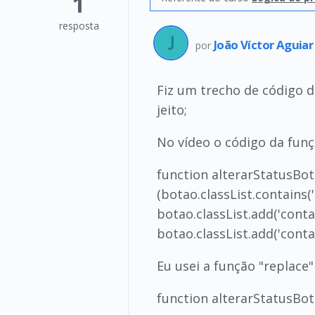
1
resposta
João Víctor Aguia
por
Fiz um trecho de código d
jeito;
No vídeo o código da funçã
function alterarStatusBota
(botao.classList.contains(
botao.classList.add('conta
botao.classList.add('conta
Eu usei a função "replace"
function alterarStatusBota