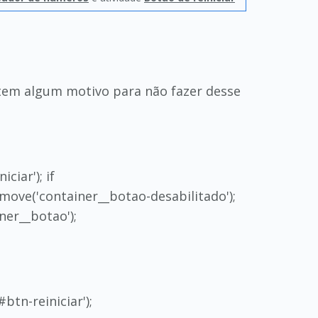
e tem algum motivo para não fazer desse
ciar'); if
emove('container__botao-desabilitado');
ner__botao');
btn-reiniciar');