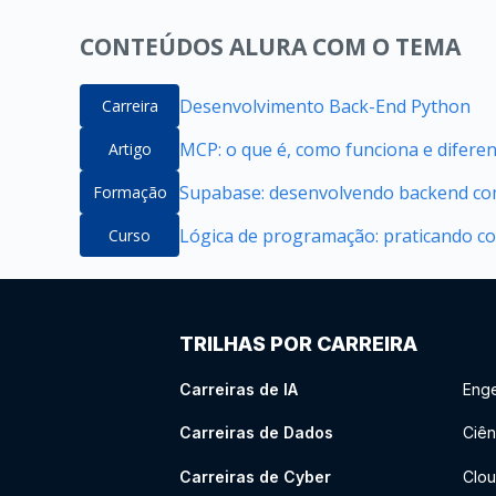
CONTEÚDOS ALURA COM O TEMA
Desenvolvimento Back-End Python
Carreira
MCP: o que é, como funciona e difere
Artigo
Supabase: desenvolvendo backend com
Formação
Lógica de programação: praticando c
Curso
TRILHAS POR CARREIRA
Carreiras de IA
Enge
Carreiras de Dados
Ciên
Carreiras de Cyber
Clou