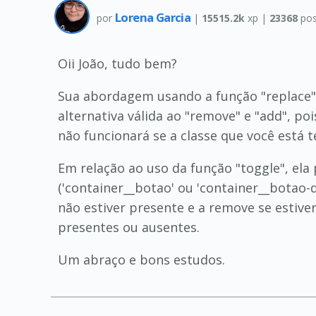
Lorena Garcia
por
|
15515.2k
xp |
23368
pos
Oii João, tudo bem?
Sua abordagem usando a função "replace"
alternativa válida ao "remove" e "add", p
não funcionará se a classe que você está 
Em relação ao uso da função "toggle", ela
('container__botao' ou 'container__botao-
não estiver presente e a remove se estive
presentes ou ausentes.
Um abraço e bons estudos.