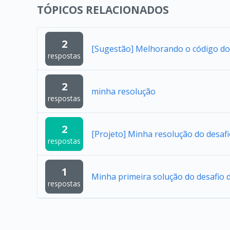
TÓPICOS RELACIONADOS
2
[Sugestão] Melhorando o código do
respostas
2
minha resolução
respostas
2
[Projeto] Minha resolução do desaf
respostas
1
Minha primeira solução do desafio d
respostas