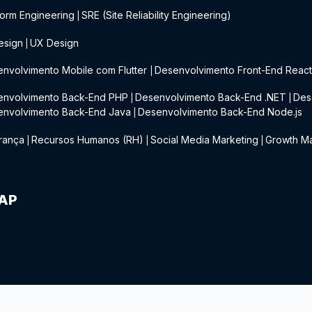
form Engineering
SRE (Site Reliability Engineering)
|
esign
UX Design
|
nvolvimento Mobile com Flutter
Desenvolvimento Front-End Reac
|
envolvimento Back-End PHP
Desenvolvimento Back-End .NET
Des
|
|
envolvimento Back-End Java
Desenvolvimento Back-End Node.js
|
rança
Recursos Humanos (RH)
Social Media Marketing
Growth Ma
|
|
|
IAP