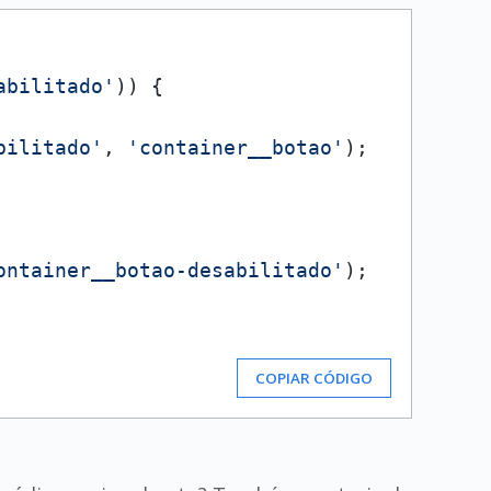
abilitado'
)) {

bilitado'
, 
'container__botao'
);

ontainer__botao-desabilitado'
);

COPIAR CÓDIGO