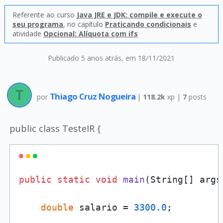
Referente ao curso
Java JRE e JDK: compile e execute o
seu programa
, no capítulo
Praticando condicionais
e
atividade
Opcional: Alíquota com ifs
Publicado 5 anos atrás
, em 18/11/2021
Thiago Cruz Nogueira
por
|
118.2k
xp |
7
posts
public class TesteIR {
public
static
void
main
(
String[] args
double
 salario = 
3300.0
;
