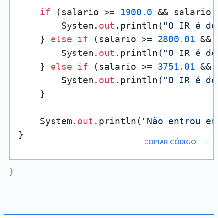
if
 (salario >= 
1900.0
 && salario 
        System.
out
.println(
"O IR é de
    } 
else
if
 (salario >= 
2800.01
 && 
        System.
out
.println(
"O IR é de
    } 
else
if
 (salario >= 
3751.01
 && 
        System.
out
.println(
"O IR é de
    }

    System.
out
.println(
"Não entrou em
}
COPIAR CÓDIGO
}