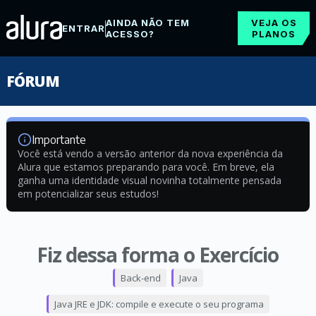
AINDA NÃO TEM
VEJA OS
ENTRAR
ACESSO?
PLANOS
FÓRUM
Importante
Você está vendo a versão anterior da nova experiência da
Alura que estamos preparando para você. Em breve, ela
ganha uma identidade visual novinha totalmente pensada
em potencializar seus estudos!
Fiz dessa forma o Exercício
Back-end
Java
Java JRE e JDK: compile e execute o seu programa