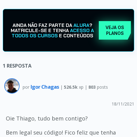
AINDA NÃO FAZ PARTE DA
ALURA
?
VEJA OS
MATRICULE-SE E TENHA
ACESSO A
PLANOS
TODOS OS CURSOS
E CONTEÚDOS
1
RESPOSTA
Igor Chagas
por
|
526.5k
xp |
803
posts
18/11/2021
Oie Thiago, tudo bem contigo?
Bem legal seu código! Fico feliz que tenha