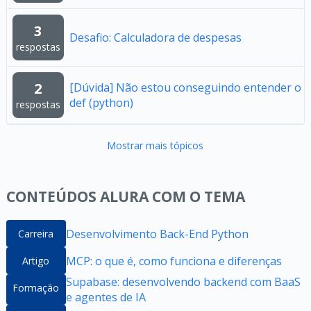
3
Desafio: Calculadora de despesas
respostas
2
[Dúvida] Não estou conseguindo entender o
def (python)
respostas
Mostrar mais tópicos
CONTEÚDOS ALURA COM O TEMA
Desenvolvimento Back-End Python
Carreira
MCP: o que é, como funciona e diferenças
Artigo
Supabase: desenvolvendo backend com BaaS
Formação
e agentes de IA