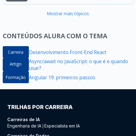
Mostrar mais tópicos
CONTEÚDOS ALURA COM O TEMA
Desenvolvimento Front-End React
Carreira
Async/await no JavaScript: o que é e quando
Artigo
usar?
Angular 19: primeiros passos
Formação
TRILHAS POR CARREIRA
Carreiras de IA
Engenharia de IA
Especialista em IA
|
Carreiras de Dados