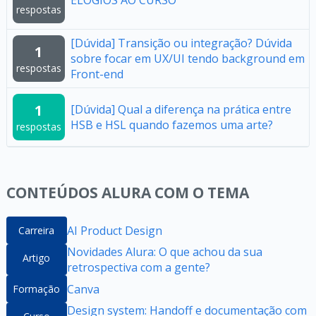
ELOGIOS AO CURSO
respostas
[Dúvida] Transição ou integração? Dúvida
1
sobre focar em UX/UI tendo background em
respostas
Front-end
1
[Dúvida] Qual a diferença na prática entre
HSB e HSL quando fazemos uma arte?
respostas
CONTEÚDOS ALURA COM O TEMA
AI Product Design
Carreira
Novidades Alura: O que achou da sua
Artigo
retrospectiva com a gente?
Canva
Formação
Design system: Handoff e documentação com