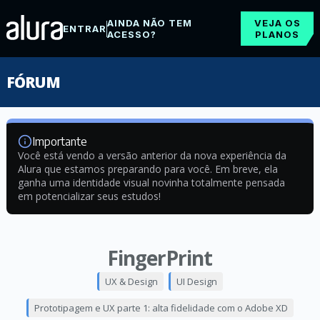
AINDA NÃO TEM
VEJA OS
ENTRAR
ACESSO?
PLANOS
FÓRUM
Importante
Você está vendo a versão anterior da nova experiência da
Alura que estamos preparando para você. Em breve, ela
ganha uma identidade visual novinha totalmente pensada
em potencializar seus estudos!
FingerPrint
UX & Design
UI Design
Prototipagem e UX parte 1: alta fidelidade com o Adobe XD