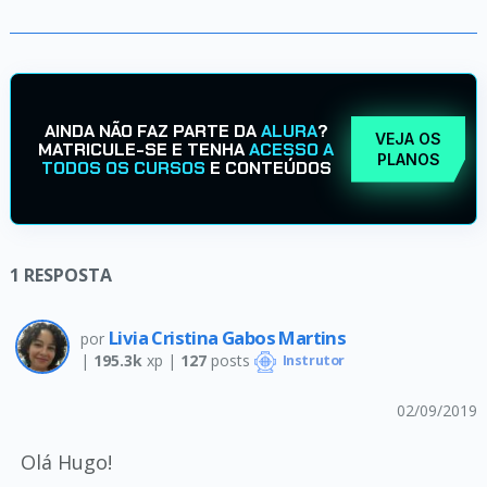
AINDA NÃO FAZ PARTE DA
ALURA
?
VEJA OS
MATRICULE-SE E TENHA
ACESSO A
PLANOS
TODOS OS CURSOS
E CONTEÚDOS
1
RESPOSTA
Livia Cristina Gabos Martins
por
|
195.3k
xp |
127
posts
Instrutor
02/09/2019
Olá Hugo!