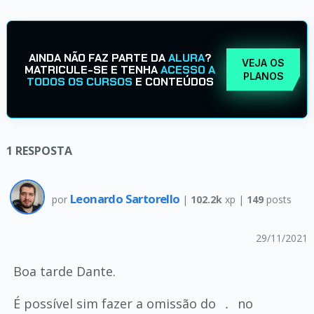
AINDA NÃO FAZ PARTE DA
ALURA
?
VEJA OS
MATRICULE-SE E TENHA
ACESSO A
PLANOS
TODOS OS CURSOS
E CONTEÚDOS
1
RESPOSTA
Leonardo Sartorello
por
|
102.2k
xp |
149
posts
29/11/2021
Boa tarde Dante.
É possível sim fazer a omissão do
no
.