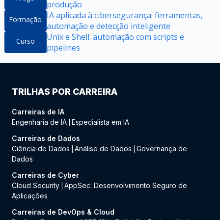
produção
IA aplicada à cibersegurança: ferramentas,
Formação
automação e detecção inteligente
Unix e Shell: automação com scripts e
Curso
pipelines
TRILHAS POR CARREIRA
Carreiras de IA
Engenharia de IA
Especialista em IA
|
Carreiras de Dados
Ciência de Dados
Análise de Dados
Governança de
|
|
Dados
Carreiras de Cyber
Cloud Security
AppSec: Desenvolvimento Seguro de
|
Aplicações
Carreiras de DevOps & Cloud