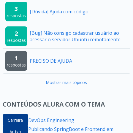
3
[Dúvida] Ajuda com código
respostas
2
[Bug] Não consigo cadastrar usuário ao
acessar o servidor Ubuntu remotamente
respostas
1
PRECISO DE AJUDA
respostas
Mostrar mais tópicos
CONTEÚDOS ALURA COM O TEMA
DevOps Engineering
Carreira
Publicando SpringBoot e Frontend em
Artigo