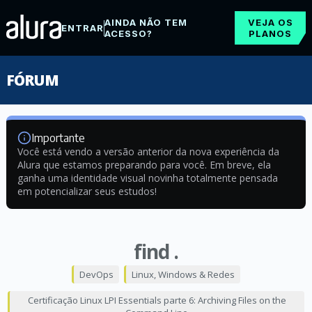
AINDA NÃO TEM
VEJA OS
ENTRAR
ACESSO?
PLANOS
FÓRUM
Importante
Você está vendo a versão anterior da nova experiência da
Alura que estamos preparando para você. Em breve, ela
ganha uma identidade visual novinha totalmente pensada
em potencializar seus estudos!
find .
DevOps
Linux, Windows & Redes
Certificação Linux LPI Essentials parte 6: Archiving Files on the