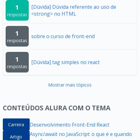
1
[Dúvida] Dúvida referente ao uso de
<strong> no HTML
respostas
1
sobre o curso de front-end
respostas
1
[Dúvida] tag simples no react
respostas
Mostrar mais tópicos
CONTEÚDOS ALURA COM O TEMA
Desenvolvimento Front-End React
Carreira
Async/await no JavaScript: o que é e quando
Artigo