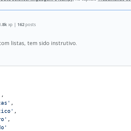
1.8k
xp |
162
posts
om listas, tem sido instrutivo.
'
, 

cas'
, 

tico'
,

ro'
,

do'