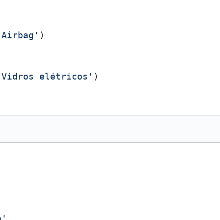
'Airbag'
)

'Vidros elétricos'
)





o'
,
