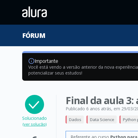
FÓRUM
Importante
Você está vendo a versão anterior da nova experiênci
potencializar seus estudos!
Final da aula 3:
Publicado 6 anos atrás
, em 29/03/2
Solucionado
Dados
Data Science
Python 
(ver solução)
Referente ao curso
Python para