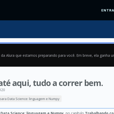
ENTR
a da Alura que estamos preparando para você. Em breve, ela ganha 
 até aqui, tudo a correr bem.
020
para Data Science: linguagem e Numpy
 Data Science: linguagem e Numpy
, no capítulo
Trabalhando co