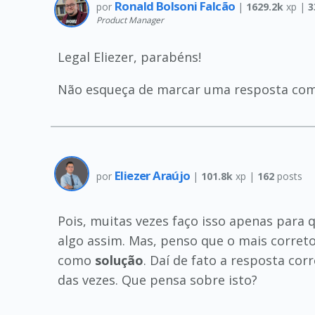
Ronald Bolsoni Falcão
por
|
1629.2k
xp |
3
Product Manager
Legal Eliezer, parabéns!
Não esqueça de marcar uma resposta como 
Eliezer Araújo
por
|
101.8k
xp |
162
posts
Pois, muitas vezes faço isso apenas para 
algo assim. Mas, penso que o mais corret
como
solução
. Daí de fato a resposta co
das vezes. Que pensa sobre isto?