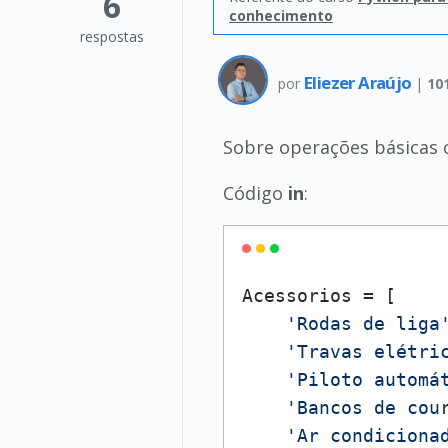
6
conhecimento
respostas
Eliezer Araújo
por
|
10
Sobre operações básicas c
Código
in
:
Acessorios = [

'Rodas de liga
'Travas elétri
'Piloto automá
'Bancos de cou
'Ar condiciona