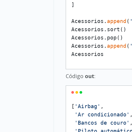
]

Acessorios.
append
(
Acessorios.sort()

Acessorios.pop()

Acessorios.
append
(
Acessorios
Código
out
:
[
'Airbag'
,

'Ar condicionado'
,
'Bancos de couro'
,
'Piloto automátic