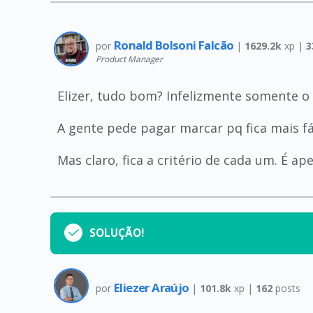
Ronald Bolsoni Falcão
por
|
1629.2k
xp |
3
Product Manager
Elizer, tudo bom? Infelizmente somente o
A gente pede pagar marcar pq fica mais f
Mas claro, fica a critério de cada um. É a
SOLUÇÃO!
Eliezer Araújo
por
|
101.8k
xp |
162
posts