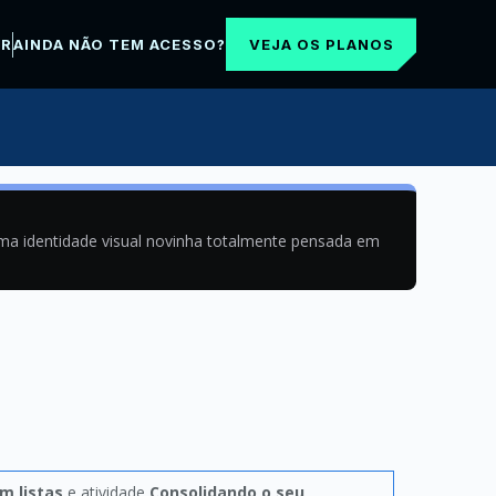
VEJA OS PLANOS
AR
AINDA NÃO TEM ACESSO?
uma identidade visual novinha totalmente pensada em
m listas
e atividade
Consolidando o seu