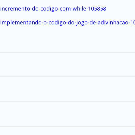
o-incremento-do-codigo-com-while-105858
o-implementando-o-codigo-do-jogo-de-adivinhacao-1