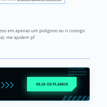
preso em apenas um poligono eu n consigo
da). me ajudem pf
VEJA OS PLANOS