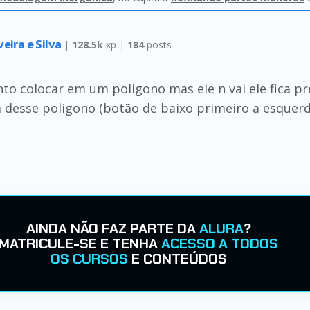
veira e Silva
|
128.5k
xp |
184
posts
nto colocar em um poligono mas ele n vai ele fica 
a desse poligono (botão de baixo primeiro a esquer
AINDA NÃO FAZ PARTE DA
ALURA
?
MATRICULE-SE E TENHA
ACESSO A TODOS
OS CURSOS
E CONTEÚDOS