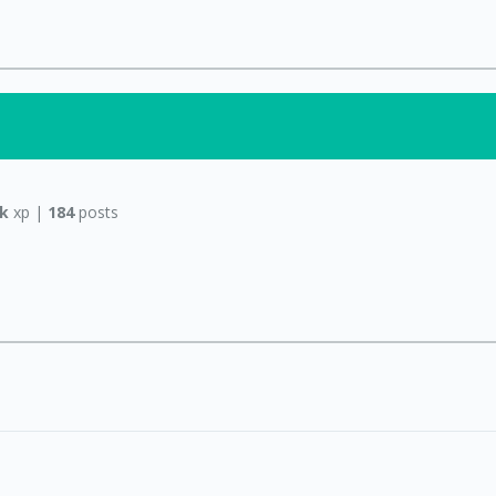
5k
xp |
184
posts