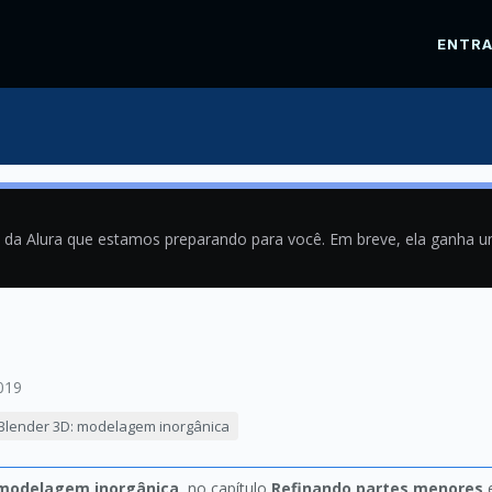
ENTR
a da Alura que estamos preparando para você. Em breve, ela ganha 
019
Blender 3D: modelagem inorgânica
 modelagem inorgânica
, no capítulo
Refinando partes menores
e