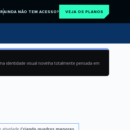
VEJA OS PLANOS
AR
AINDA NÃO TEM ACESSO?
uma identidade visual novinha totalmente pensada em
 atividade
Criando quadros menores