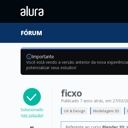
FÓRUM
Importante
Você está vendo a versão anterior da nova experiênci
potencializar seus estudos!
ficxo
Publicado 7 anos atrás
, em 27/03/2
Solucionado
UX & Design
Modelagem 3D
(ver solução)
Referente ao curso
Blender 3D: