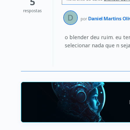
5
respostas
Daniel Martins Oli
por
o blender deu ruim. eu te
selecionar nada que n sej