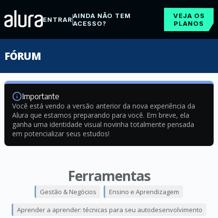
AINDA NÃO TEM
VEJA OS
ENTRAR
ACESSO?
PLANOS
FÓRUM
Importante
Você está vendo a versão anterior da nova experiência da
Alura que estamos preparando para você. Em breve, ela
ganha uma identidade visual novinha totalmente pensada
em potencializar seus estudos!
Ferramentas
Gestão & Negócios
Ensino e Aprendizagem
Aprender a aprender: técnicas para seu autodesenvolvimento