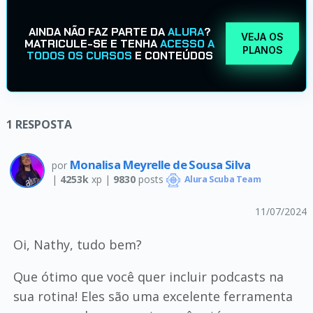
AINDA NÃO FAZ PARTE DA
ALURA
?
VEJA OS
MATRICULE-SE E TENHA
ACESSO A
PLANOS
TODOS OS CURSOS
E CONTEÚDOS
1
RESPOSTA
Monalisa Meyrelle de Sousa Silva
por
|
4253k
xp |
9830
posts
Alura Scuba Team
11/07/2024
Oi, Nathy, tudo bem?
Que ótimo que você quer incluir podcasts na
sua rotina! Eles são uma excelente ferramenta