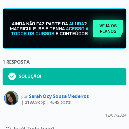
AINDA NÃO FAZ PARTE DA
ALURA
?
VEJA OS
MATRICULE-SE E TENHA
ACESSO A
PLANOS
TODOS OS CURSOS
E CONTEÚDOS
1
RESPOSTA
SOLUÇÃO!
Sarah Ocy Sousa Medeiros
por
|
2183.9k
xp |
4545
posts
12/07/2024
Oi, José! Tudo bem?