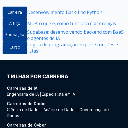
Desenvolvimento Back-End Python
Carreira
MCP: o que é, como funciona e diferenças
Artigo
Supabase: desenvolvendo backend com BaaS
Formação
e agentes de IA
Lógica de programação: explore funções e
Curso
listas
TRILHAS POR CARREIRA
Carreiras de IA
Engenharia de IA
Especialista em IA
|
Carreiras de Dados
Ciência de Dados
Análise de Dados
Governança de
|
|
Dados
Carreiras de Cyber