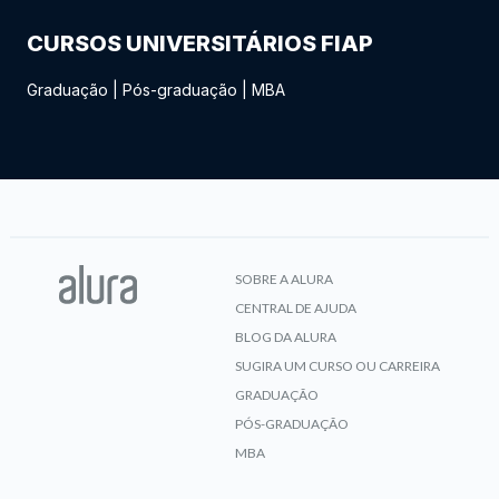
CURSOS UNIVERSITÁRIOS FIAP
Graduação
|
Pós-graduação
|
MBA
SOBRE A ALURA
CENTRAL DE AJUDA
BLOG DA ALURA
SUGIRA UM CURSO OU CARREIRA
GRADUAÇÃO
PÓS-GRADUAÇÃO
MBA