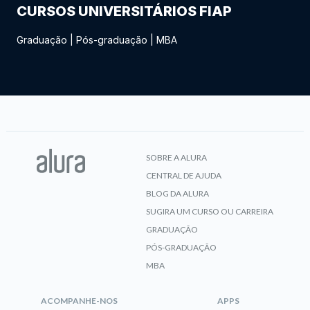
CURSOS UNIVERSITÁRIOS FIAP
Graduação
|
Pós-graduação
|
MBA
SOBRE A ALURA
CENTRAL DE AJUDA
BLOG DA ALURA
SUGIRA UM CURSO OU CARREIRA
GRADUAÇÃO
PÓS-GRADUAÇÃO
MBA
ACOMPANHE-NOS
APPS