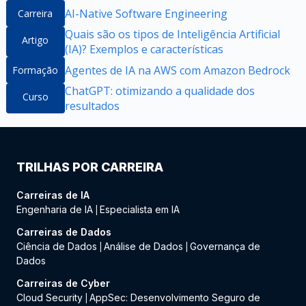
AI-Native Software Engineering
Carreira
Quais são os tipos de Inteligência Artificial
Artigo
(IA)? Exemplos e características
Agentes de IA na AWS com Amazon Bedrock
Formação
ChatGPT: otimizando a qualidade dos
Curso
resultados
TRILHAS POR CARREIRA
Carreiras de IA
Engenharia de IA
Especialista em IA
|
Carreiras de Dados
Ciência de Dados
Análise de Dados
Governança de
|
|
Dados
Carreiras de Cyber
Cloud Security
AppSec: Desenvolvimento Seguro de
|