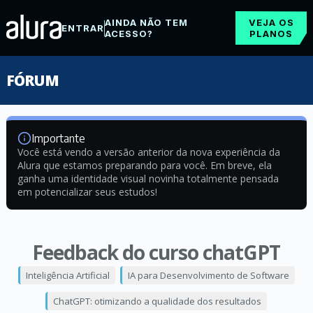
AINDA NÃO TEM
VEJA OS
ENTRAR
ACESSO?
PLANOS
FÓRUM
Importante
Você está vendo a versão anterior da nova experiência da
Alura que estamos preparando para você. Em breve, ela
ganha uma identidade visual novinha totalmente pensada
em potencializar seus estudos!
Feedback do curso chatGPT
Inteligência Artificial
IA para Desenvolvimento de Software
ChatGPT: otimizando a qualidade dos resultados