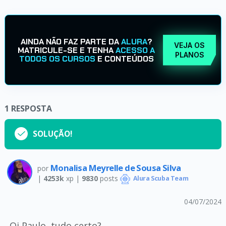
AINDA NÃO FAZ PARTE DA
ALURA
?
VEJA OS
MATRICULE-SE E TENHA
ACESSO A
PLANOS
TODOS OS CURSOS
E CONTEÚDOS
1
RESPOSTA
SOLUÇÃO!
Monalisa Meyrelle de Sousa Silva
por
|
4253k
xp |
9830
posts
Alura Scuba Team
04/07/2024
Oi Paulo, tudo certo?