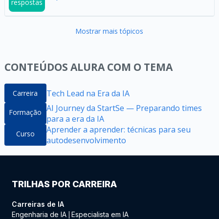
respostas
Mostrar mais tópicos
CONTEÚDOS ALURA COM O TEMA
Tech Lead na Era da IA
Carreira
AI Journey da StartSe — Preparando times
Formação
para a era da IA
Aprender a aprender: técnicas para seu
Curso
autodesenvolvimento
TRILHAS POR CARREIRA
Carreiras de IA
Engenharia de IA
Especialista em IA
|