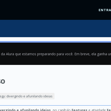
ENTR
a da Alura que estamos preparando para você. Em breve, ela ganha 
so
1
egy: divergindo e afunilando ideias
ivergindo e afunilando ideias
, no capítulo
Features
e atividade
F