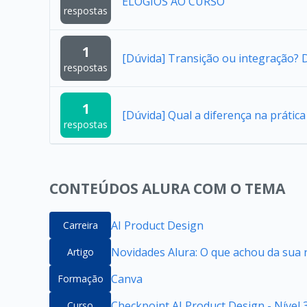
ELOGIOS AO CURSO
respostas
1
[Dúvida] Transição ou integração?
respostas
1
[Dúvida] Qual a diferença na práti
respostas
CONTEÚDOS ALURA COM O TEMA
AI Product Design
Carreira
Novidades Alura: O que achou da sua 
Artigo
Canva
Formação
Checkpoint AI Product Design - Nível 
Curso