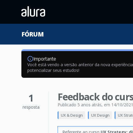
FÓRUM
Importante
Você está vendo a versão anterior da nova experiênci
potencializar seus estudos!
Feedback do cur
1
Publicado 5 anos atrás
, em 14/10/202
resposta
UX & Design
UX Design
UX Strat
Referente ao curso
UX Strategy: d