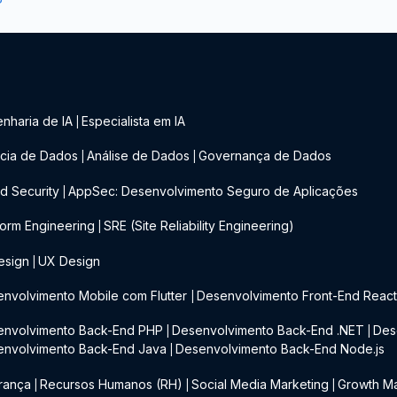
nharia de IA
Especialista em IA
|
cia de Dados
Análise de Dados
Governança de Dados
|
|
d Security
AppSec: Desenvolvimento Seguro de Aplicações
|
form Engineering
SRE (Site Reliability Engineering)
|
esign
UX Design
|
nvolvimento Mobile com Flutter
Desenvolvimento Front-End Reac
|
envolvimento Back-End PHP
Desenvolvimento Back-End .NET
Des
|
|
envolvimento Back-End Java
Desenvolvimento Back-End Node.js
|
rança
Recursos Humanos (RH)
Social Media Marketing
Growth Ma
|
|
|