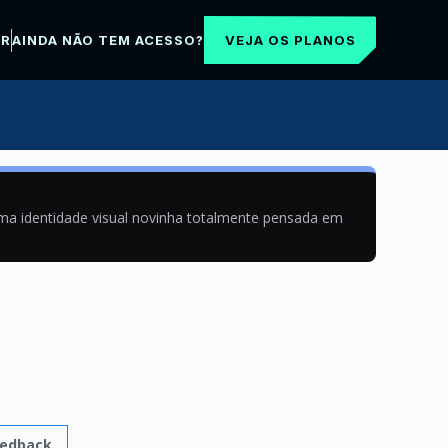
VEJA OS PLANOS
AR
AINDA NÃO TEM ACESSO?
uma identidade visual novinha totalmente pensada em
eedback