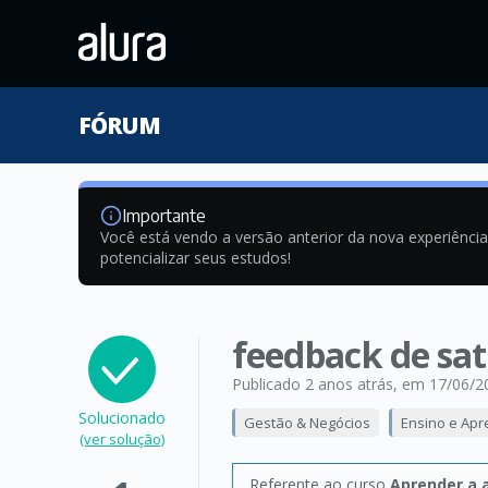
FÓRUM
Importante
Você está vendo a versão anterior da nova experiênci
potencializar seus estudos!
feedback de sat
Publicado 2 anos atrás
, em 17/06/2
Solucionado
Gestão & Negócios
Ensino e Ap
(ver solução)
Referente ao curso
Aprender a 