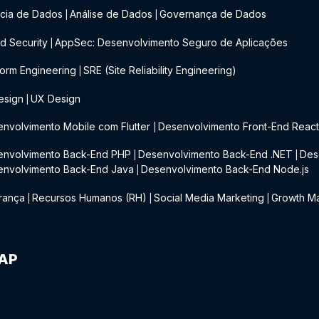
cia de Dados
Análise de Dados
Governança de Dados
|
|
d Security
AppSec: Desenvolvimento Seguro de Aplicações
|
form Engineering
SRE (Site Reliability Engineering)
|
esign
UX Design
|
nvolvimento Mobile com Flutter
Desenvolvimento Front-End Reac
|
envolvimento Back-End PHP
Desenvolvimento Back-End .NET
Des
|
|
envolvimento Back-End Java
Desenvolvimento Back-End Node.js
|
rança
Recursos Humanos (RH)
Social Media Marketing
Growth Ma
|
|
|
IAP