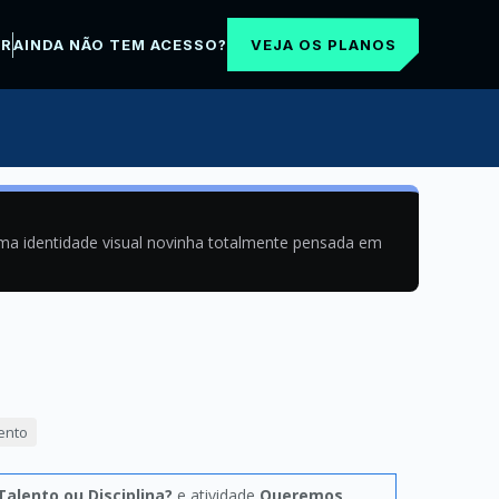
VEJA OS PLANOS
AR
AINDA NÃO TEM ACESSO?
uma identidade visual novinha totalmente pensada em
ento
Talento ou Disciplina?
e atividade
Queremos