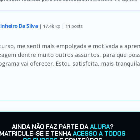
inheiro Da Silva
|
17.4k
xp |
11
posts
curso, me senti mais empolgada e motivada a aprend
zagem dentre muito outros assuntos, para que poss
grama vai oferecer. Estou satisfeita, mais tranquil
AINDA NÃO FAZ PARTE DA
ALURA
?
MATRICULE-SE E TENHA
ACESSO A TODOS