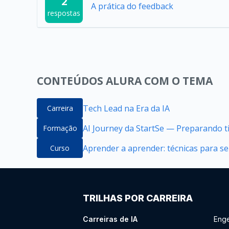
2
A prática do feedback
respostas
CONTEÚDOS ALURA COM O TEMA
Tech Lead na Era da IA
Carreira
AI Journey da StartSe — Preparando ti
Formação
Aprender a aprender: técnicas para 
Curso
TRILHAS POR CARREIRA
Carreiras de IA
Enge