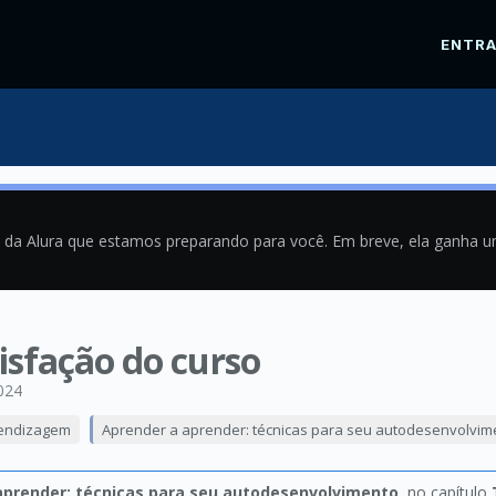
ENTR
a da Alura que estamos preparando para você. Em breve, ela ganha 
isfação do curso
024
rendizagem
Aprender a aprender: técnicas para seu autodesenvolvim
aprender: técnicas para seu autodesenvolvimento
, no capítulo