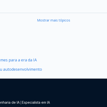
Mostrar mais tópicos
mes para a era da IA
seu autodesenvolvimento
nharia de IA
Especialista em IA
|