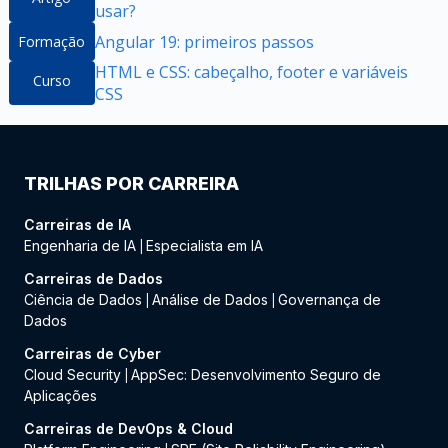
usar?
Angular 19: primeiros passos
Formação
HTML e CSS: cabeçalho, footer e variáveis
Curso
CSS
TRILHAS POR CARREIRA
Carreiras de IA
Engenharia de IA
Especialista em IA
|
Carreiras de Dados
Ciência de Dados
Análise de Dados
Governança de
|
|
Dados
Carreiras de Cyber
Cloud Security
AppSec: Desenvolvimento Seguro de
|
Aplicações
Carreiras de DevOps & Cloud