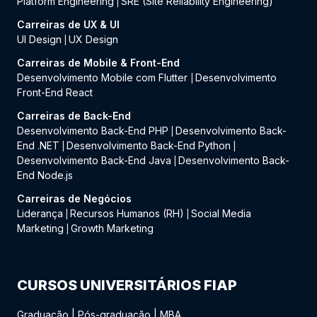
Platform Engineering
SRE (Site Reliability Engineering)
|
Carreiras de UX & UI
UI Design
UX Design
|
Carreiras de Mobile & Front-End
Desenvolvimento Mobile com Flutter
Desenvolvimento
|
Front-End React
Carreiras de Back-End
Desenvolvimento Back-End PHP
Desenvolvimento Back-
|
End .NET
Desenvolvimento Back-End Python
|
|
Desenvolvimento Back-End Java
Desenvolvimento Back-
|
End Node.js
Carreiras de Negócios
Liderança
Recursos Humanos (RH)
Social Media
|
|
Marketing
Growth Marketing
|
CURSOS UNIVERSITÁRIOS FIAP
Graduação
|
Pós-graduação
|
MBA