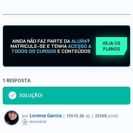
AINDA NÃO FAZ PARTE DA
ALURA
?
VEJA OS
MATRICULE-SE E TENHA
ACESSO A
PLANOS
TODOS OS CURSOS
E CONTEÚDOS
1
RESPOSTA
SOLUÇÃO!
Lorena Garcia
por
|
15515.2k
xp |
23368
posts
Instrutor