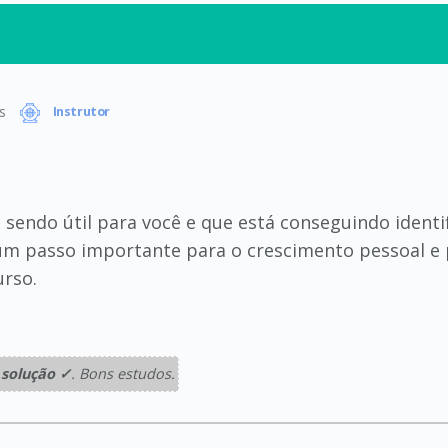
s
Instrutor
á sendo útil para você e que está conseguindo ident
um passo importante para o crescimento pessoal e p
rso.
solução ✓
. Bons estudos.