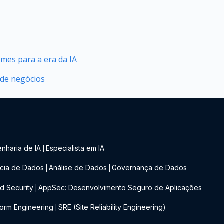
mes para a era da IA
 de negócios
nharia de IA
Especialista em IA
|
cia de Dados
Análise de Dados
Governança de Dados
|
|
d Security
AppSec: Desenvolvimento Seguro de Aplicações
|
form Engineering
SRE (Site Reliability Engineering)
|