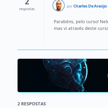
2
Charles De Araújo
por
respostas
Parabéns, pelo curso! Ne
mas vi através deste curs
2
RESPOSTAS