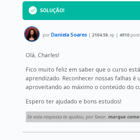
SOLUÇÃO!
Daniela Soares
por
|
2104.5k
xp |
4910
post
Olá, Charles!
Fico muito feliz em saber que o curso est
aprendizado. Reconhecer nossas falhas é 
aproveitando ao máximo o conteúdo do cu
Espero ter ajudado e bons estudos!
Se esta resposta te ajudou, por favor,
marque como 