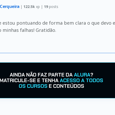
 Cerqueira
|
122.5k
xp |
19
posts
le estou pontuando de forma bem clara o que devo e
o minhas falhas! Gratidão.
AINDA NÃO FAZ PARTE DA
ALURA
?
MATRICULE-SE E TENHA
ACESSO A TODOS
OS CURSOS
E CONTEÚDOS