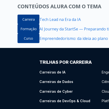
CONTEÚDOS ALURA COM O TEMA
Tech Lead na Era da IA
Carreira
AI Journey da StartSe — Preparando ti
Formação
Empreendedorismo: da ideia ao plano
Curso
TRILHAS POR CARREIRA
Carreiras de IA
Enge
Carreiras de Dados
Ciên
Carreiras de Cyber
Clou
Carreiras de DevOps & Cloud
Plat