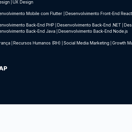
esign
UX Design
|
nvolvimento Mobile com Flutter
Desenvolvimento Front-End Reac
|
envolvimento Back-End PHP
Desenvolvimento Back-End .NET
Des
|
|
envolvimento Back-End Java
Desenvolvimento Back-End Node.js
|
rança
Recursos Humanos (RH)
Social Media Marketing
Growth Ma
|
|
|
IAP