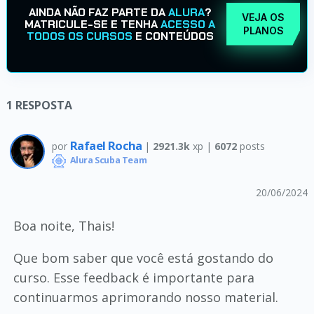
AINDA NÃO FAZ PARTE DA
ALURA
?
VEJA OS
MATRICULE-SE E TENHA
ACESSO A
PLANOS
TODOS OS CURSOS
E CONTEÚDOS
1
RESPOSTA
Rafael Rocha
por
|
2921.3k
xp |
6072
posts
Alura Scuba Team
20/06/2024
Boa noite, Thais!
Que bom saber que você está gostando do
curso. Esse feedback é importante para
continuarmos aprimorando nosso material.