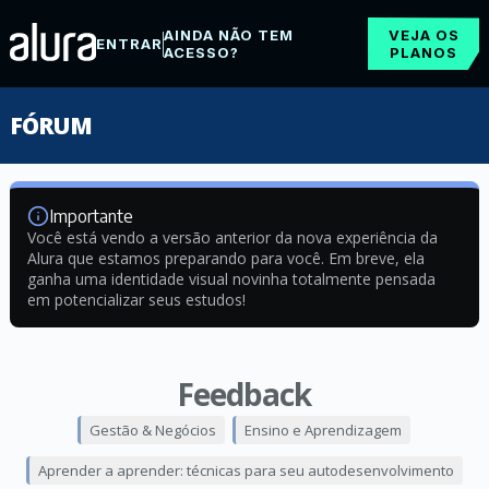
AINDA NÃO TEM
VEJA OS
ENTRAR
ACESSO?
PLANOS
FÓRUM
Importante
Você está vendo a versão anterior da nova experiência da
Alura que estamos preparando para você. Em breve, ela
ganha uma identidade visual novinha totalmente pensada
em potencializar seus estudos!
Feedback
Gestão & Negócios
Ensino e Aprendizagem
Aprender a aprender: técnicas para seu autodesenvolvimento