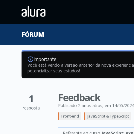
FÓRUM
Importante
Você está vendo a versão anterior da nova experiênci
potencializar seus estudos!
Feedback
1
Publicado 2 anos atrás
, em 14/05/202
resposta
Front-end
JavaScript & TypeScript
Referente ao curso
JavaScript: ex