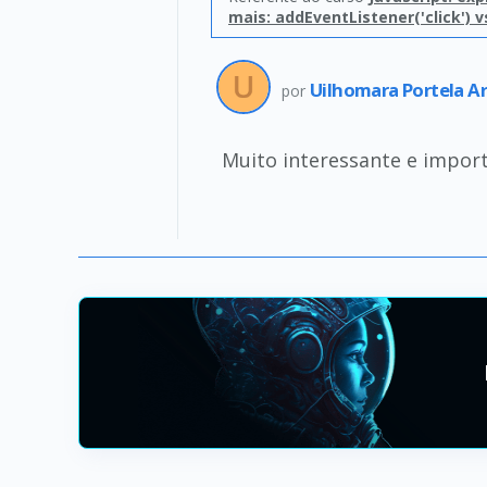
mais: addEventListener('click') v
Uilhomara Portela A
por
Muito interessante e import