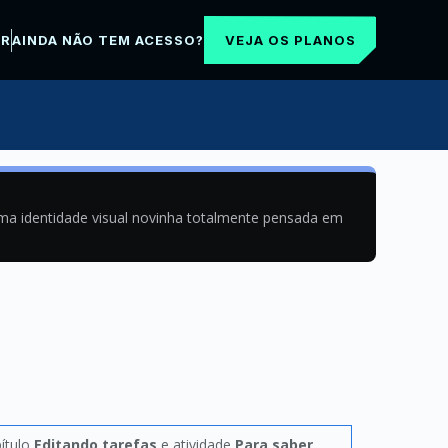
VEJA OS PLANOS
AR
AINDA NÃO TEM ACESSO?
uma identidade visual novinha totalmente pensada em
pítulo
Editando tarefas
e atividade
Para saber