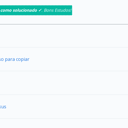
 como solucionado ✓
. Bons Estudos!
so para copiar
kus