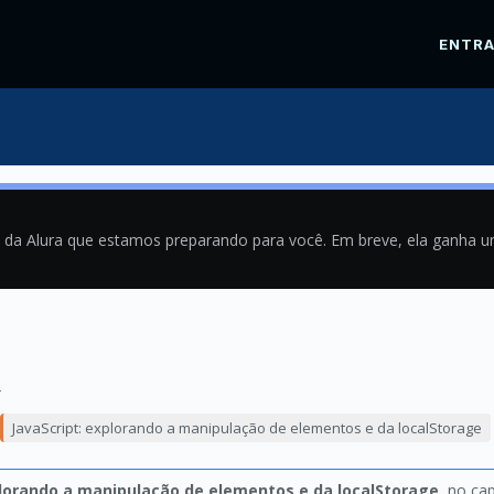
ENTR
a da Alura que estamos preparando para você. Em breve, ela ganha 
4
JavaScript: explorando a manipulação de elementos e da localStorage
plorando a manipulação de elementos e da localStorage
, no ca