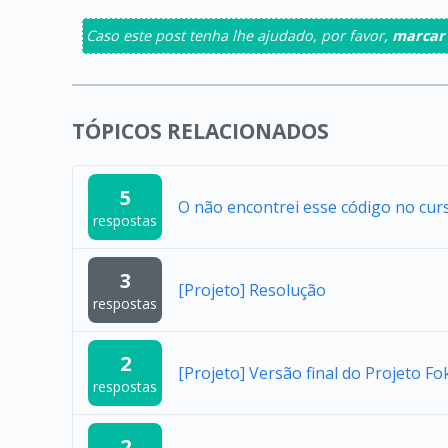
Caso este post tenha lhe ajudado, por favor,
marcar
TÓPICOS RELACIONADOS
5
O não encontrei esse código no cur
respostas
3
[Projeto] Resolução
respostas
2
[Projeto] Versão final do Projeto Fo
respostas
2