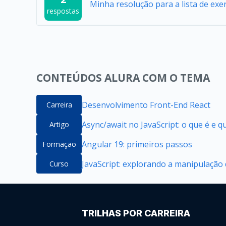
Minha resolução para a lista de exer
respostas
CONTEÚDOS ALURA COM O TEMA
Desenvolvimento Front-End React
Carreira
Async/await no JavaScript: o que é e 
Artigo
Angular 19: primeiros passos
Formação
JavaScript: explorando a manipulação
Curso
TRILHAS POR CARREIRA