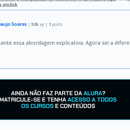
s onclick
raujo Soares
|
52k
xp |
1
posts
ante essa abordagem explicativa. Agora sei a difere
AINDA NÃO FAZ PARTE DA
ALURA
?
MATRICULE-SE E TENHA
ACESSO A TODOS
OS CURSOS
E CONTEÚDOS