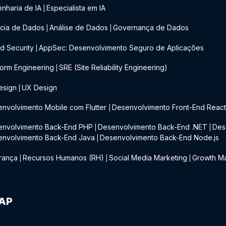
nharia de IA
Especialista em IA
|
cia de Dados
Análise de Dados
Governança de Dados
|
|
d Security
AppSec: Desenvolvimento Seguro de Aplicações
|
form Engineering
SRE (Site Reliability Engineering)
|
esign
UX Design
|
nvolvimento Mobile com Flutter
Desenvolvimento Front-End Reac
|
envolvimento Back-End PHP
Desenvolvimento Back-End .NET
Des
|
|
envolvimento Back-End Java
Desenvolvimento Back-End Node.js
|
rança
Recursos Humanos (RH)
Social Media Marketing
Growth Ma
|
|
|
IAP