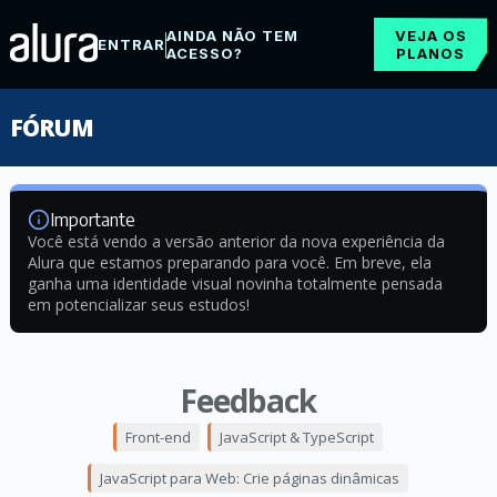
AINDA NÃO TEM
VEJA OS
ENTRAR
ACESSO?
PLANOS
FÓRUM
Importante
Você está vendo a versão anterior da nova experiência da
Alura que estamos preparando para você. Em breve, ela
ganha uma identidade visual novinha totalmente pensada
em potencializar seus estudos!
Feedback
Front-end
JavaScript & TypeScript
JavaScript para Web: Crie páginas dinâmicas