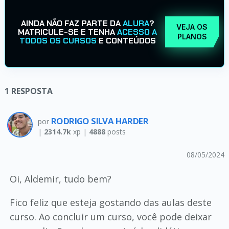
AINDA NÃO FAZ PARTE DA
ALURA
?
VEJA OS
MATRICULE-SE E TENHA
ACESSO A
PLANOS
TODOS OS CURSOS
E CONTEÚDOS
1
RESPOSTA
RODRIGO SILVA HARDER
por
|
2314.7k
xp |
4888
posts
08/05/2024
Oi, Aldemir, tudo bem?
Fico feliz que esteja gostando das aulas deste
curso. Ao concluir um curso, você pode deixar