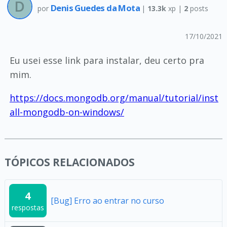
Denis Guedes da Mota
por
|
13.3k
xp |
2
posts
17/10/2021
Eu usei esse link para instalar, deu certo pra
mim.
https://docs.mongodb.org/manual/tutorial/inst
all-mongodb-on-windows/
TÓPICOS RELACIONADOS
4
[Bug] Erro ao entrar no curso
respostas