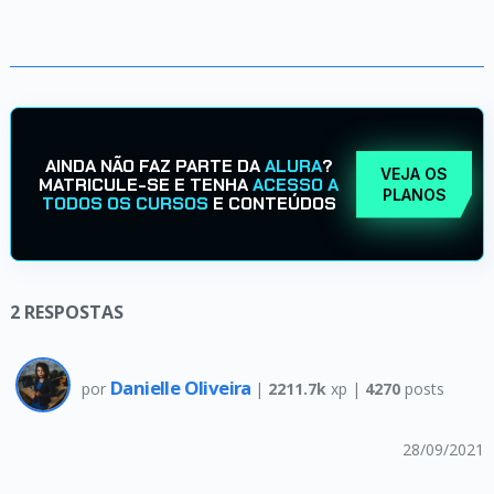
AINDA NÃO FAZ PARTE DA
ALURA
?
VEJA OS
MATRICULE-SE E TENHA
ACESSO A
PLANOS
TODOS OS CURSOS
E CONTEÚDOS
2
RESPOSTAS
Danielle Oliveira
por
|
2211.7k
xp |
4270
posts
28/09/2021