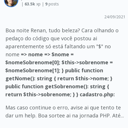
|
63.5k
xp |
9
posts
24/09/2021
Boa noite Renan, tudo beleza? Cara olhando o
pedaço do código que você postou ai
aparentemente só está faltando um "$" no
nome
=> nome => $nome =
$nomeSobrenome[0]; $this->sobrenome =
$nomeSobrenome[1]; } public function
getNome(): string { return $this->nome; }
public function getSobrenome(): string {
return $this->sobrenome; } } cadastro.php:
Mas caso continue o erro, avise ai que tento te
dar um help. Boa sortee ai na jornada PHP. Até...