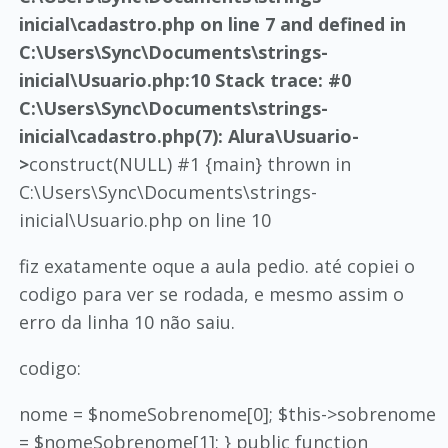
inicial\cadastro.php on line 7 and defined in
C:\Users\Sync\Documents\strings-
inicial\Usuario.php:10 Stack trace: #0
C:\Users\Sync\Documents\strings-
inicial\cadastro.php(7): Alura\Usuario-
>
construct(NULL) #1 {main} thrown in
C:\Users\Sync\Documents\strings-
inicial\Usuario.php on line 10
fiz exatamente oque a aula pedio. até copiei o
codigo para ver se rodada, e mesmo assim o
erro da linha 10 não saiu.
codigo:
nome = $nomeSobrenome[0]; $this->sobrenome
= $nomeSobrenome[1]; } public function