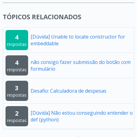
TÓPICOS RELACIONADOS
4
[Dúvida] Unable to locate constructor for
embeddable
respostas
4
não consigo fazer submissão do botão com
formulário
respostas
3
Desafio: Calculadora de despesas
respostas
2
[Dúvida] Não estou conseguindo entender o
def (python)
respostas