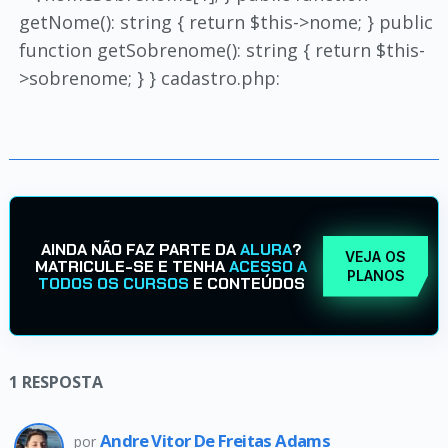
getNome(): string { return $this->nome; } public
function getSobrenome(): string { return $this-
>sobrenome; } } cadastro.php:
AINDA NÃO FAZ PARTE DA
ALURA
?
VEJA OS
MATRICULE-SE E TENHA
ACESSO A
PLANOS
TODOS OS CURSOS
E CONTEÚDOS
1
RESPOSTA
Andre Vitor De Freitas Adams
por