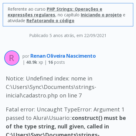
Referente ao curso
PHP Strings: Operações e
expressões regulares
, no capítulo
Iniciando o projeto
e
atividade
Refatorando o código
Publicado 5 anos atrás
, em 22/09/2021
Renan Oliveira Nascimento
por
|
40.9k
xp |
16
posts
Notice: Undefined index: nome in
C:\Users\Sync\Documents\strings-
inicial\cadastro.php on line 7
Fatal error: Uncaught TypeError: Argument 1
passed to Alura\Usuario::
construct() must be
of the type string, null given, called in
C:\Users\Sync\Documents\strings-