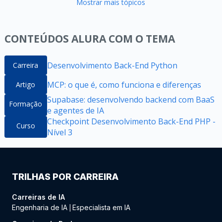
Mostrar mais tópicos
CONTEÚDOS ALURA COM O TEMA
Desenvolvimento Back-End Python
Carreira
MCP: o que é, como funciona e diferenças
Artigo
Supabase: desenvolvendo backend com BaaS
Formação
e agentes de IA
Checkpoint Desenvolvimento Back-End PHP -
Curso
Nível 3
TRILHAS POR CARREIRA
Carreiras de IA
Engenharia de IA
Especialista em IA
|