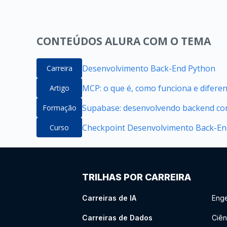
CONTEÚDOS ALURA COM O TEMA
Desenvolvimento Back-End Python
Carreira
MCP: o que é, como funciona e difere
Artigo
Supabase: desenvolvendo backend com
Formação
Checkpoint Desenvolvimento Back-End
Curso
TRILHAS POR CARREIRA
Carreiras de IA
Enge
Carreiras de Dados
Ciên