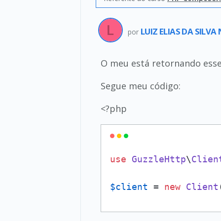
LUIZ ELIAS DA SILV
por
O meu está retornando esse
Segue meu código:
<?php
use
GuzzleHttp
\
Clien
$client
 = 
new
Client