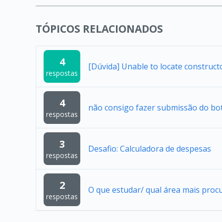
TÓPICOS RELACIONADOS
4
[Dúvida] Unable to locate construc
respostas
4
não consigo fazer submissão do bo
respostas
3
Desafio: Calculadora de despesas
respostas
2
O que estudar/ qual área mais proc
respostas