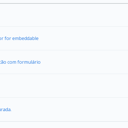
tor for embeddable
tão com formulário
urada.