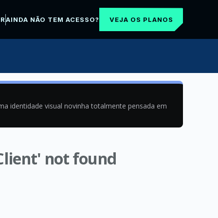
VEJA OS PLANOS
AR
AINDA NÃO TEM ACESSO?
uma identidade visual novinha totalmente pensada em
Client' not found