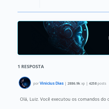
1
RESPOSTA
Vinicius Dias
por
|
2886.9k
xp |
4258
posts
Olá, Luiz. Você executou os comandos do 