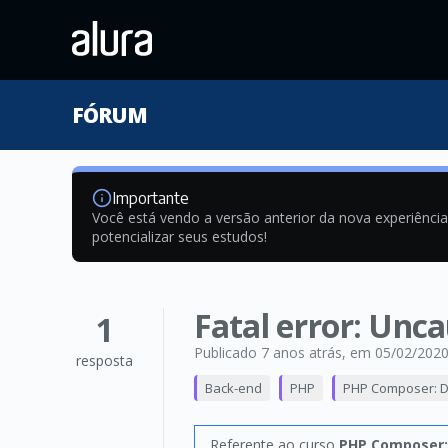
FÓRUM
Importante
Você está vendo a versão anterior da nova experiênci
potencializar seus estudos!
Fatal error: Unca
1
Publicado 7 anos atrás
, em 05/02/202
resposta
Back-end
PHP
PHP Composer: D
Referente ao curso
PHP Composer: