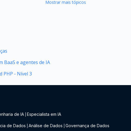
Mostrar mais tópicos
nças
 BaaS e agentes de IA
 PHP - Nível 3
nharia de IA
Especialista em IA
|
cia de Dados
Análise de Dados
Governança de Dados
|
|