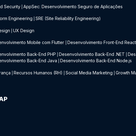
d Security
AppSec: Desenvolvimento Seguro de Aplicações
|
form Engineering
SRE (Site Reliability Engineering)
|
esign
UX Design
|
nvolvimento Mobile com Flutter
Desenvolvimento Front-End Reac
|
envolvimento Back-End PHP
Desenvolvimento Back-End .NET
Des
|
|
envolvimento Back-End Java
Desenvolvimento Back-End Node.js
|
rança
Recursos Humanos (RH)
Social Media Marketing
Growth Ma
|
|
|
IAP