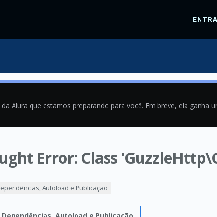
ENTR
a da Alura que estamos preparando para você. Em breve, ela ganha 
ught Error: Class 'GuzzleHttp\
0
ependências, Autoload e Publicação
 Dependências, Autoload e Publicação