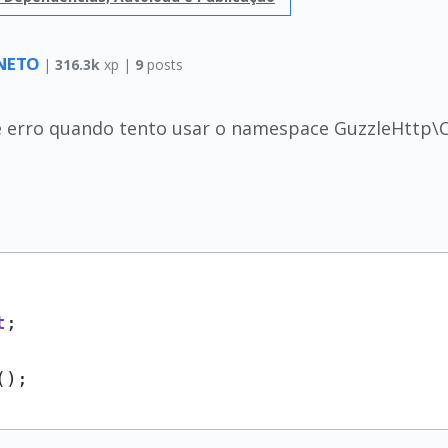
A NETO
|
316.3k
xp |
9
posts
 erro quando tento usar o namespace GuzzleHttp\Cl
t
;

();