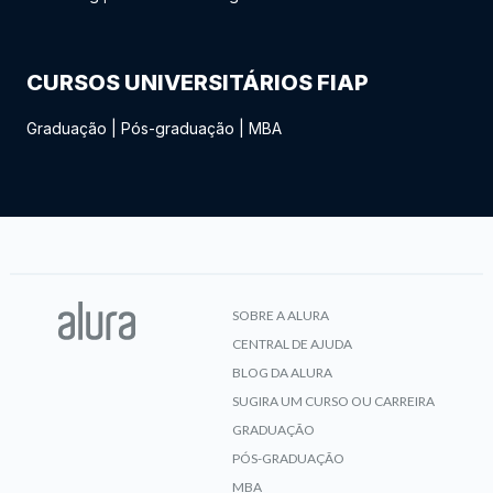
CURSOS UNIVERSITÁRIOS FIAP
Graduação
|
Pós-graduação
|
MBA
SOBRE A ALURA
CENTRAL DE AJUDA
BLOG DA ALURA
SUGIRA UM CURSO OU CARREIRA
GRADUAÇÃO
PÓS-GRADUAÇÃO
MBA