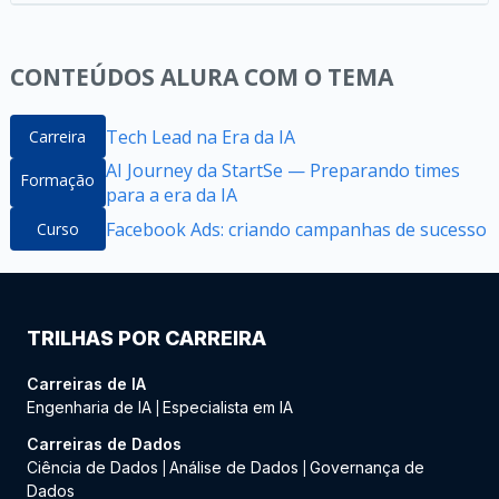
CONTEÚDOS ALURA COM O TEMA
Tech Lead na Era da IA
Carreira
AI Journey da StartSe — Preparando times
Formação
para a era da IA
Facebook Ads: criando campanhas de sucesso
Curso
TRILHAS POR CARREIRA
Carreiras de IA
Engenharia de IA
Especialista em IA
|
Carreiras de Dados
Ciência de Dados
Análise de Dados
Governança de
|
|
Dados