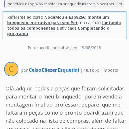
NodeMcu e Esp8266: monte um brinquedo interativo para seu Pet
Referente ao curso
NodeMcu e Esp8266: monte um
brinquedo interativo para seu Pet
, no capítulo
Juntando
todos os componentes
e atividade
Completando o
programa
Publicado 8 anos atrás
, em 19/08/2018
Celso Eliezer Esquetini
por
|
10.1k
xp |
8
posts
Olá..adquiri todas a peças que foram solicitadas
para montar o meu brinquedo, porém vendo a
montagem final do professor, deparei que me
faltaram peças como o pronto board( azul) que
não colocado na lista de compras, além de faltar
um passo a passo para ligar cada fio em cada