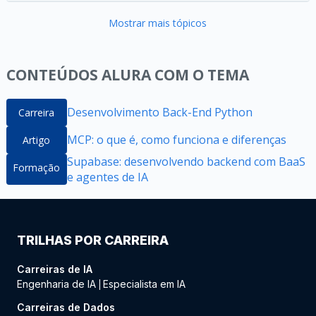
Mostrar mais tópicos
CONTEÚDOS ALURA COM O TEMA
Desenvolvimento Back-End Python
Carreira
MCP: o que é, como funciona e diferenças
Artigo
Supabase: desenvolvendo backend com BaaS
Formação
e agentes de IA
TRILHAS POR CARREIRA
Carreiras de IA
Engenharia de IA
Especialista em IA
|
Carreiras de Dados