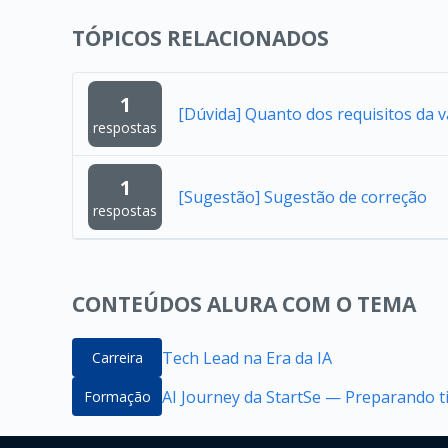
TÓPICOS RELACIONADOS
1
[Dúvida] Quanto dos requisitos da 
respostas
1
[Sugestão] Sugestão de correção
respostas
CONTEÚDOS ALURA COM O TEMA
Tech Lead na Era da IA
Carreira
AI Journey da StartSe — Preparando ti
Formação