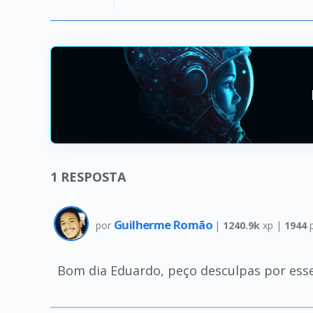
1
RESPOSTA
Guilherme Romão
por
|
1240.9k
xp |
1944
p
Bom dia Eduardo, peço desculpas por esse