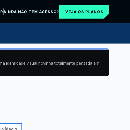
VEJA OS PLANOS
AR
AINDA NÃO TEM ACESSO?
uma identidade visual novinha totalmente pensada em
e
Vídeo 1