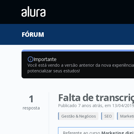
FÓRUM
Importante
Você está vendo a versão anterior da nova experiênci
potencializar seus estudos!
Falta de transcri
1
Publicado 7 anos atrás
, em 13/04/201
resposta
Gestão & Negócios
SEO
Marketi
Referente ao curso
Marketing digi