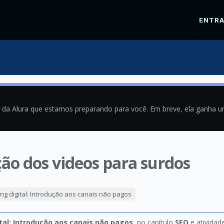
ENTR
a da Alura que estamos preparando para você. Em breve, ela ganha 
ção dos videos para surdos
9
ng digital: Introdução aos canais não pagos
tal: Introdução aos canais não pagos
, no capítulo
SEO
e atividad