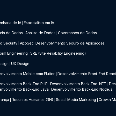
nharia de IA
Especialista em IA
|
cia de Dados
Análise de Dados
Governança de Dados
|
|
d Security
AppSec: Desenvolvimento Seguro de Aplicações
|
form Engineering
SRE (Site Reliability Engineering)
|
esign
UX Design
|
nvolvimento Mobile com Flutter
Desenvolvimento Front-End Reac
|
envolvimento Back-End PHP
Desenvolvimento Back-End .NET
Des
|
|
envolvimento Back-End Java
Desenvolvimento Back-End Node.js
|
rança
Recursos Humanos (RH)
Social Media Marketing
Growth Ma
|
|
|