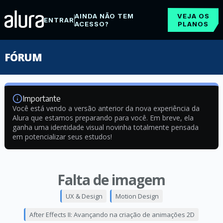
AINDA NÃO TEM
VEJA OS
ENTRAR
ACESSO?
PLANOS
FÓRUM
Importante
Você está vendo a versão anterior da nova experiência da
Alura que estamos preparando para você. Em breve, ela
ganha uma identidade visual novinha totalmente pensada
em potencializar seus estudos!
Falta de imagem
UX & Design
Motion Design
After Effects II: Avançando na criação de animações 2D