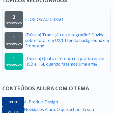
TÓPICOS RELACIONADOS
2
ELOGIOS AO CURSO
respostas
[Dúvida] Transição ou integração? Dúvida
1
sobre focar em UX/UI tendo background em
respostas
Front-end
1
[Dúvida] Qual a diferença na prática entre
HSB e HSL quando fazemos uma arte?
respostas
CONTEÚDOS ALURA COM O TEMA
AI Product Design
Carreira
Novidades Alura: O que achou da sua
Artigo