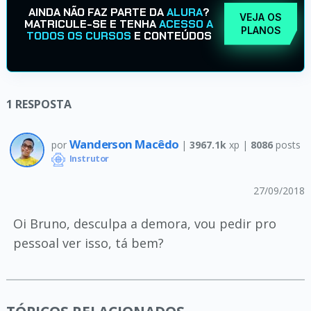
AINDA NÃO FAZ PARTE DA
ALURA
?
VEJA OS
MATRICULE-SE E TENHA
ACESSO A
PLANOS
TODOS OS CURSOS
E CONTEÚDOS
1
RESPOSTA
Wanderson Macêdo
por
|
3967.1k
xp |
8086
posts
Instrutor
27/09/2018
Oi Bruno, desculpa a demora, vou pedir pro
pessoal ver isso, tá bem?