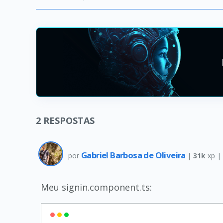
2
RESPOSTAS
Gabriel Barbosa de Oliveira
por
|
31k
xp 
Meu signin.component.ts: