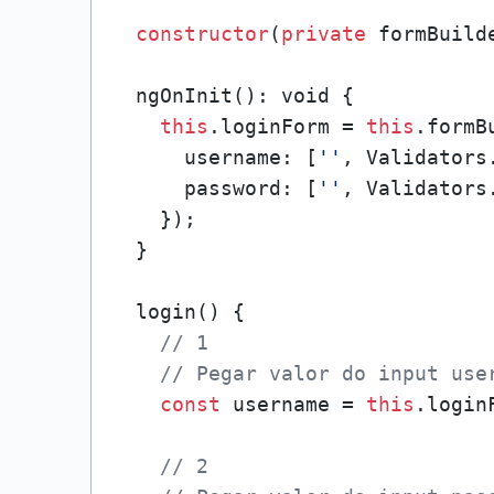
constructor
(
private
 formBuild
  ngOnInit(): void {

this
.loginForm = 
this
.formB
      username: [
''
, Validators.
      password: [
''
, Validators.
    });

  }

  login() {

// 1
// Pegar valor do input use
const
 username = 
this
.login
// 2