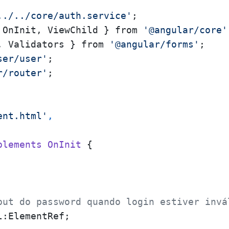
../../core/auth.service'
 OnInit, ViewChild } from 
'@angular/core'
, Validators } from 
'@angular/forms'
ser/user'
r/router'
;

ent.html'
,

plements
OnInit
 {

put do password quando login estiver invá
l:ElementRef;
