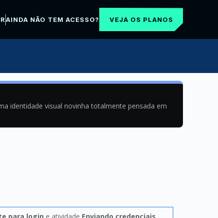
VEJA OS PLANOS
AR
AINDA NÃO TEM ACESSO?
uma identidade visual novinha totalmente pensada em
e para login
e atividade
Enviando credenciais