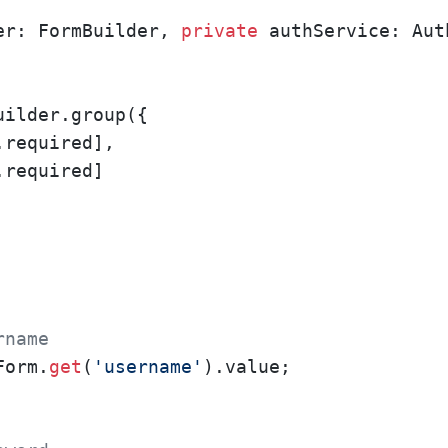
er: FormBuilder, 
private
 authService: Aut
uilder.group({

required],

required]

rname
Form.
get
(
'username'
).value;
