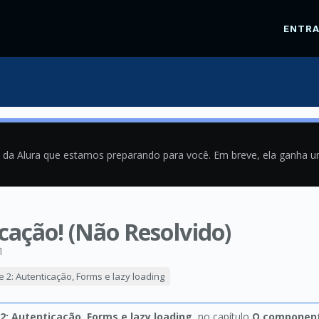
ENTR
a da Alura que estamos preparando para você. Em breve, ela ganha 
cação! (Não Resolvido)
1
e 2: Autenticação, Forms e lazy loading
2: Autenticação, Forms e lazy loading
, no capítulo
O component