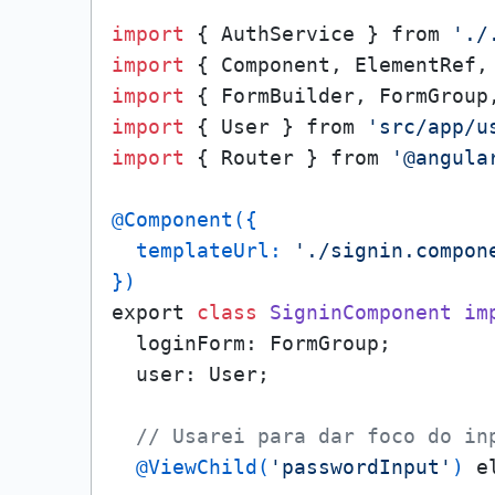
import
 { AuthService } from 
'./
import
 { Component, ElementRef,
import
 { FormBuilder, FormGroup
import
 { User } from 
'src/app/u
import
 { Router } from 
'@angula
@Component({

  templateUrl: 
'./signin.compon
})
export 
class
SigninComponent
im
  loginForm: FormGroup;

  user: User;

// Usarei para dar foco do in
@ViewChild(
'passwordInput'
)
 e