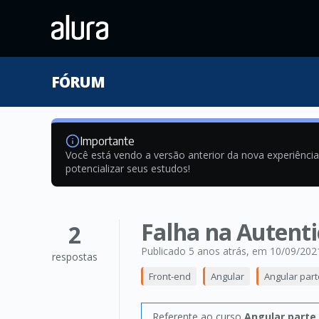
FÓRUM
Importante
Você está vendo a versão anterior da nova experiênci
potencializar seus estudos!
Falha na Autenti
2
Publicado 5 anos atrás
, em 10/09/202
respostas
Front-end
Angular
Angular part
Referente ao curso
Angular parte 