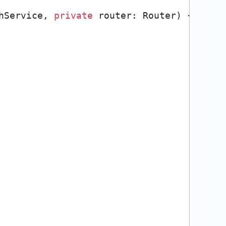
hService, 
private
 router: Router) {}
