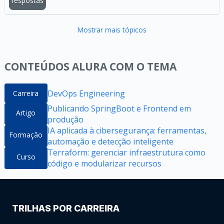
respostas
Mostrar mais tópicos
CONTEÚDOS ALURA COM O TEMA
DevOps Engineering
Carreira
Publicando SpringBoot e Frontend em
Artigo
produção
IA aplicada à cibersegurança: ferramentas,
Formação
automação e detecção inteligente
Terraform: gerenciar infraestrutura como
Curso
código e modularizar recursos
TRILHAS POR CARREIRA