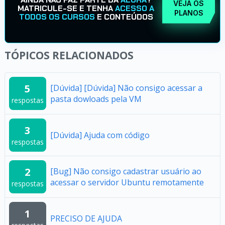
VEJA OS
MATRICULE-SE E TENHA
ACESSO A
PLANOS
TODOS OS CURSOS
E CONTEÚDOS
TÓPICOS RELACIONADOS
5
[Dúvida] [Dúvida] Não consigo acessar a
pasta dowloads pela VM
respostas
3
[Dúvida] Ajuda com código
respostas
2
[Bug] Não consigo cadastrar usuário ao
acessar o servidor Ubuntu remotamente
respostas
1
PRECISO DE AJUDA