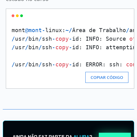
mont
@mont
-
linux:
~
/
Área de Trabalho
/
an
/
usr
/
bin
/
ssh
-
copy
-
id: INFO: Source 
of
/
usr
/
bin
/
ssh
-
copy
-
id: INFO: attemptin
/
usr
/
bin
/
ssh
-
copy
-
id: ERROR: ssh: 
con
COPIAR CÓDIGO
AINDA NÃO FAZ PARTE DA
ALURA
?