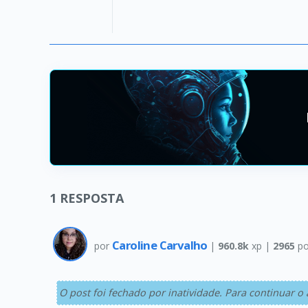
1
RESPOSTA
Caroline Carvalho
por
|
960.8k
xp |
2965
po
O post foi fechado por inatividade. Para continuar