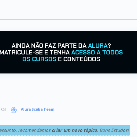
AINDA NÃO FAZ PARTE DA
ALURA
?
MATRICULE-SE E TENHA
ACESSO A TODOS
OS CURSOS
E CONTEÚDOS
sts
Alura Scuba Team
 o assunto, recomendamos
criar um novo tópico
. Bons Estudos!