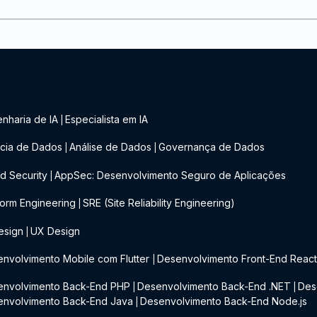
nharia de IA
Especialista em IA
|
cia de Dados
Análise de Dados
Governança de Dados
|
|
d Security
AppSec: Desenvolvimento Seguro de Aplicações
|
form Engineering
SRE (Site Reliability Engineering)
|
esign
UX Design
|
nvolvimento Mobile com Flutter
Desenvolvimento Front-End Reac
|
envolvimento Back-End PHP
Desenvolvimento Back-End .NET
Des
|
|
envolvimento Back-End Java
Desenvolvimento Back-End Node.js
|