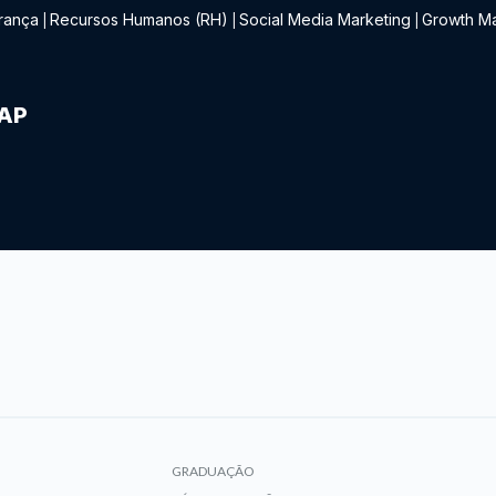
rança
Recursos Humanos (RH)
Social Media Marketing
Growth Ma
|
|
|
IAP
GRADUAÇÃO