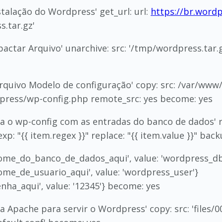
stalação do Wordpress' get_url: url:
https://br.wordp
.tar.gz'
ctar Arquivo' unarchive: src: '/tmp/wordpress.tar.g
arquivo Modelo de configuração' copy: src: /var/ww
ress/wp-config.php remote_src: yes become: yes
ra o wp-config com as entradas do banco de dados' 
xp: "{
{ item.regex }}" replace: "{
{ item.value }}" back
nome_do_banco_de_dados_aqui', value: 'wordpress_db
nome_de_usuario_aqui', value: 'wordpress_user'}
senha_aqui', value: '12345'} become: yes
 Apache para servir o Wordpress' copy: src: 'files/00