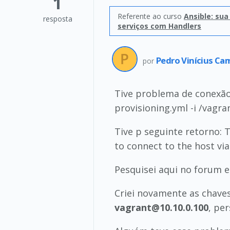
1
Referente ao curso
Ansible: su
resposta
serviços com Handlers
Pedro Vinícius Ca
por
Tive problema de conexão 
provisioning.yml -i /vagra
Tive p seguinte retorno: 
to connect to the host via
Pesquisei aqui no forum e
Criei novamente as chav
vagrant@10.10.0.100
, per