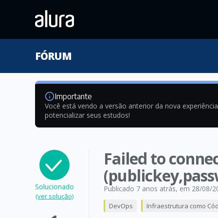
FÓRUM
Importante
Você está vendo a versão anterior da nova experiênci
potencializar seus estudos!
Failed to connec
(publickey,pas
Solucionado
Publicado 7 anos atrás
, em 28/08/2
(ver solução)
DevOps
Infraestrutura como Có