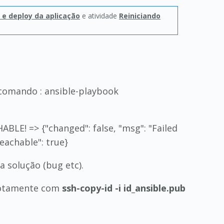
 e deploy da aplicação
e atividade
Reiniciando
 comando : ansible-playbook
HABLE! => {"changed": false, "msg": "Failed
eachable": true}
 solução (bug etc).
motamente com
ssh-copy-id -i id_ansible.pub