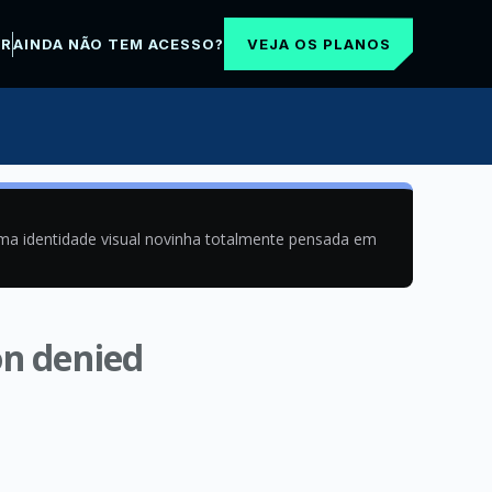
VEJA OS PLANOS
AR
AINDA NÃO TEM ACESSO?
uma identidade visual novinha totalmente pensada em
on denied