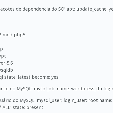
pacotes de dependencia do SO' apt: update_cache: y
2-mod-php5
hp
ypt
er-5.6
ysqldb
 state: latest become: yes
anco do MySQL' mysql_db: name: wordpress_db login
suário do MySQL' mysql_user: login_user: root name:
:ALL' state: present