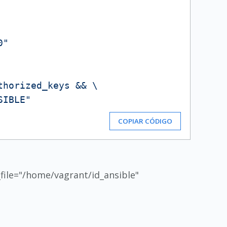
0"
horized_keys && \

SIBLE"
COPIAR CÓDIGO
file="/home/vagrant/id_ansible"