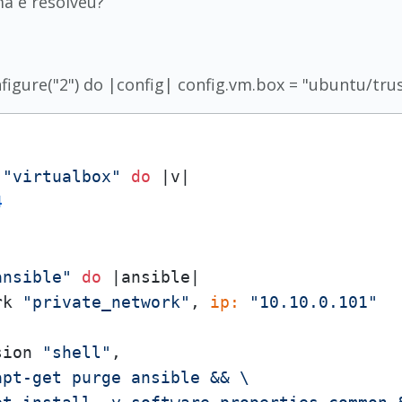
a e resolveu?
gure("2") do |config| config.vm.box = "ubuntu/tru
 
"virtualbox"
do
 |
v
|

4
ansible"
do
 |
ansible
|

rk 
"private_network"
, 
ip:
"10.10.0.101"
sion 
"shell"
,

apt-get purge ansible && \
