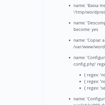
name: 'Baixa In
'/tmp/wordpress
name: 'Descompa
become: yes
name: 'Copiar 
/var/www/wordp
name: 'Configu
config.php' rege
{ regex: '
{ regex: '
{ regex: '
name: 'Configura