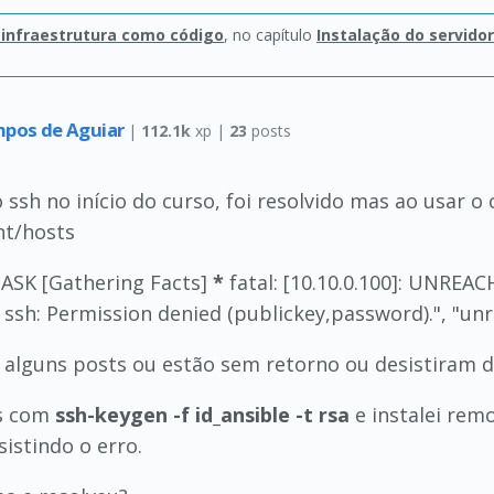
a infraestrutura como código
, no capítulo
Instalação do servidor
mpos de Aguiar
|
112.1k
xp |
23
posts
ssh no início do curso, foi resolvido mas ao usar o
nt/hosts
TASK [Gathering Facts]
*
fatal: [10.10.0.100]: UNREAC
 ssh: Permission denied (publickey,password).", "unr
 alguns posts ou estão sem retorno ou desistiram da
es com
ssh-keygen -f id_ansible -t rsa
e instalei re
sistindo o erro.