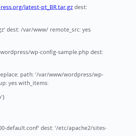
ress.org/latest-pt_BR.tar.gz
dest:
z' dest: /var/www/ remote_src: yes
w/wordpress/wp-config-sample.php dest:
replace: path: '/var/www/wordpress/wp-
up: yes with_items:
'}
0-default.conf' dest: '/etc/apache2/sites-