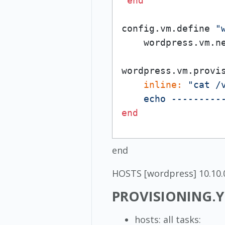
end
config.vm.define 
"
    wordpress.vm.n
wordpress.vm.provi
inline:
"cat /
    echo ---------
end
end
HOSTS [wordpress] 10.10.0
PROVISIONING.
hosts: all tasks: