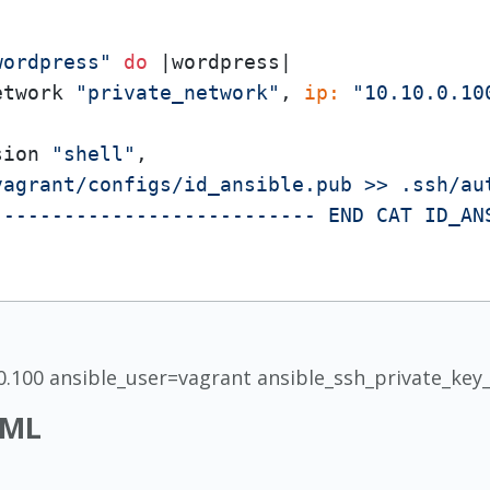
wordpress"
do
 |
wordpress
|

etwork 
"private_network"
, 
ip:
"10.10.0.10
sion 
"shell"
,

vagrant/configs/id_ansible.pub >> .ssh/aut
--------------------------- END CAT ID_AN
.100 ansible_user=vagrant ansible_ssh_private_key_
YML