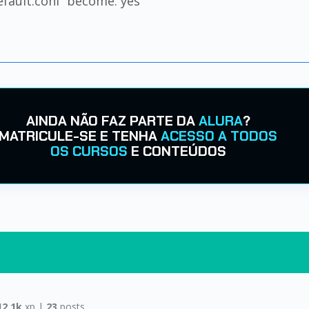
efault.conf' become: yes
AINDA NÃO FAZ PARTE DA
ALURA
?
MATRICULE-SE E TENHA
ACESSO A TODOS
OS CURSOS
E CONTEÚDOS
12.1k
xp |
23
posts