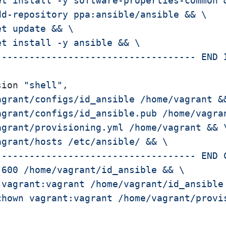
t install -y software-properties-common &
d-repository ppa:ansible/ansible && \

t update && \

t install -y ansible && \

------------------------------------ END 
sion 
"shell"
,

agrant/configs/id_ansible /home/vagrant &&
grant/configs/id_ansible.pub /home/vagran
grant/provisioning.yml /home/vagrant && \
grant/hosts /etc/ansible/ && \

------------------------------------ END C
600 /home/vagrant/id_ansible && \

vagrant:vagrant /home/vagrant/id_ansible

chown vagrant:vagrant /home/vagrant/provi