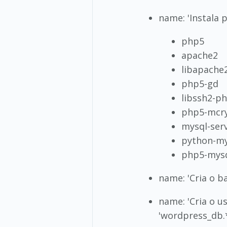
name: 'Instala 
php5
apache2
libapache
php5-gd
libssh2-p
php5-mcr
mysql-serv
python-m
php5-mysql
name: 'Cria o b
name: 'Cria o u
'wordpress_db.*