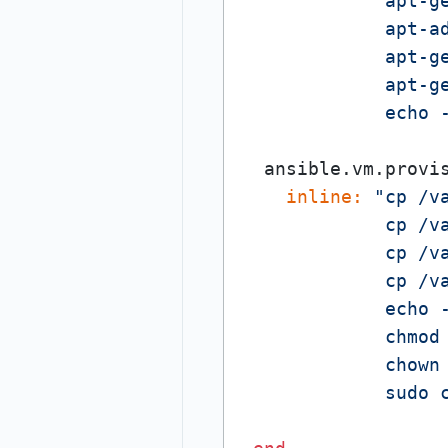
             apt-ge
             apt-ad
             apt-ge
             apt-ge
             echo 
  ansible.vm.provi
inline:
"cp /v
             cp /va
             cp /va
             cp /va
             echo 
             chmod 
             chown 
             sudo 