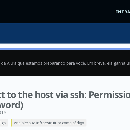
ENTR
a da Alura que estamos preparando para você. Em breve, ela ganha 
t to the host via ssh: Permissi
sword)
019
digo
Ansible: sua infraestrutura como código