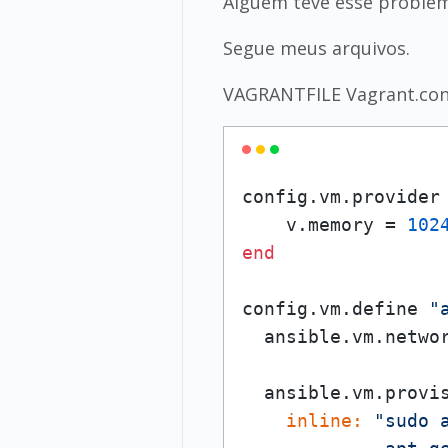
Alguém teve esse problem
Segue meus arquivos.
VAGRANTFILE Vagrant.confi
config.vm.provider
    v.memory = 
102
end
config.vm.define 
"
  ansible.vm.netwo
  ansible.vm.provi
inline:
"sudo 