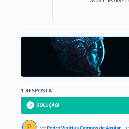
available/000-d
1
RESPOSTA
SOLUÇÃO!
Pedro Vinícius Campos de Aguiar
por
|
1