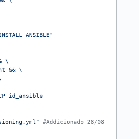
& \

INSTALL ANSIBLE"
 \

t && \



P id_ansible

sioning.yml"
#Addicionado 28/08