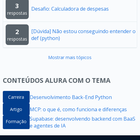
3
Desafio: Calculadora de despesas
respostas
2
[Dúvida] Não estou conseguindo entender o
def (python)
respostas
Mostrar mais tópicos
CONTEÚDOS ALURA COM O TEMA
Desenvolvimento Back-End Python
Carreira
MCP: o que é, como funciona e diferenças
Artigo
Supabase: desenvolvendo backend com BaaS
Formação
e agentes de IA