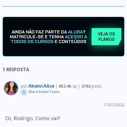
AINDA NÃO FAZ PARTE DA
ALURA
?
VEJA OS
MATRICULE-SE E TENHA
ACESSO A
PLANOS
TODOS OS CURSOS
E CONTEÚDOS
1
RESPOSTA
Akemi Alice
por
|
852.4k
xp |
2192
posts
Alura Scuba Team
17/01/2022
Oi, Rodrigo. Como vai?