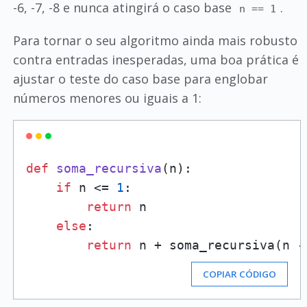
-6, -7, -8 e nunca atingirá o caso base
.
n == 1
Para tornar o seu algoritmo ainda mais robusto
contra entradas inesperadas, uma boa prática é
ajustar o teste do caso base para englobar
números menores ou iguais a 1:
def
soma_recursiva
(
n
):

if
 n <= 
1
:

return
 n

else
:

return
 n + soma_recursiva(n -
COPIAR CÓDIGO