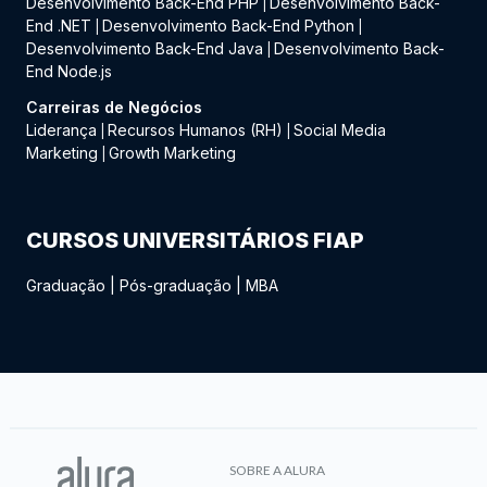
Desenvolvimento Back-End PHP
Desenvolvimento Back-
|
End .NET
Desenvolvimento Back-End Python
|
|
Desenvolvimento Back-End Java
Desenvolvimento Back-
|
End Node.js
Carreiras de Negócios
Liderança
Recursos Humanos (RH)
Social Media
|
|
Marketing
Growth Marketing
|
CURSOS UNIVERSITÁRIOS FIAP
Graduação
|
Pós-graduação
|
MBA
SOBRE A ALURA