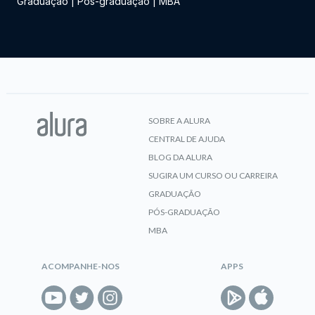
Graduação
|
Pós-graduação
|
MBA
SOBRE A ALURA
CENTRAL DE AJUDA
BLOG DA ALURA
SUGIRA UM CURSO OU CARREIRA
GRADUAÇÃO
PÓS-GRADUAÇÃO
MBA
ACOMPANHE-NOS
APPS