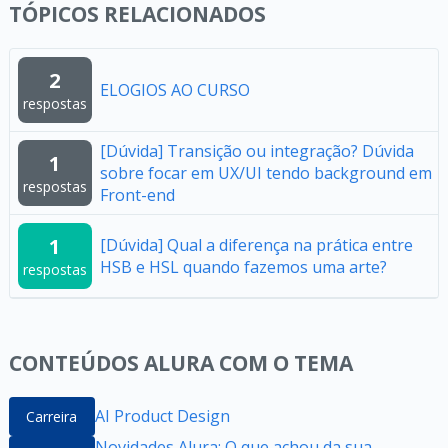
TÓPICOS RELACIONADOS
2
ELOGIOS AO CURSO
respostas
[Dúvida] Transição ou integração? Dúvida
1
sobre focar em UX/UI tendo background em
respostas
Front-end
1
[Dúvida] Qual a diferença na prática entre
HSB e HSL quando fazemos uma arte?
respostas
CONTEÚDOS ALURA COM O TEMA
AI Product Design
Carreira
Novidades Alura: O que achou da sua