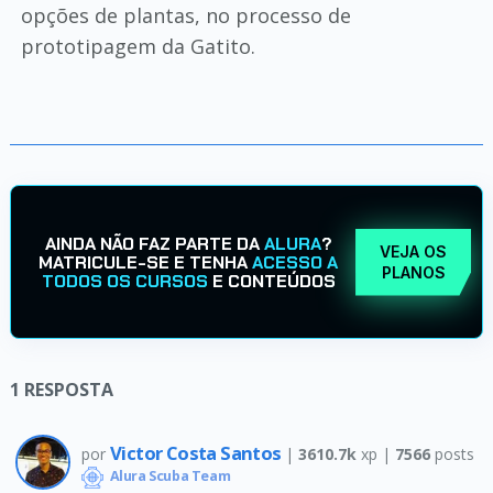
opções de plantas, no processo de
prototipagem da Gatito.
AINDA NÃO FAZ PARTE DA
ALURA
?
VEJA OS
MATRICULE-SE E TENHA
ACESSO A
PLANOS
TODOS OS CURSOS
E CONTEÚDOS
1
RESPOSTA
Victor Costa Santos
por
|
3610.7k
xp |
7566
posts
Alura Scuba Team