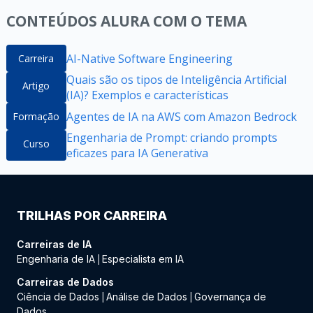
CONTEÚDOS ALURA COM O TEMA
AI-Native Software Engineering
Carreira
Quais são os tipos de Inteligência Artificial
Artigo
(IA)? Exemplos e características
Agentes de IA na AWS com Amazon Bedrock
Formação
Engenharia de Prompt: criando prompts
Curso
eficazes para IA Generativa
TRILHAS POR CARREIRA
Carreiras de IA
Engenharia de IA
Especialista em IA
|
Carreiras de Dados
Ciência de Dados
Análise de Dados
Governança de
|
|
Dados