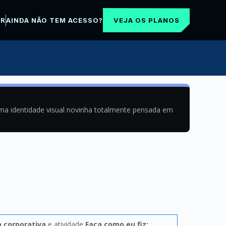
VEJA OS PLANOS
AR
AINDA NÃO TEM ACESSO?
uma identidade visual novinha totalmente pensada em
 corporativa
e atividade
Faça como eu fiz: