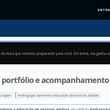
ENTR
a da Alura que estamos preparando para você. Em breve, ela ganha 
: portfólio e acompanhamento
4
dizagem
Andragogia: aprimore a educação de pessoas adultas
primore a educação de pessoas adultas
, no capítulo
Andragogia