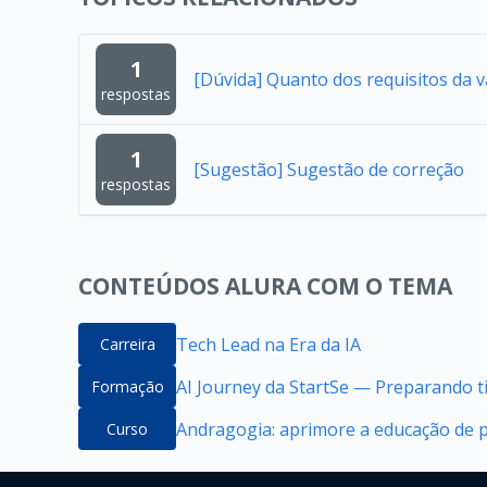
1
[Dúvida] Quanto dos requisitos da 
respostas
1
[Sugestão] Sugestão de correção
respostas
CONTEÚDOS ALURA COM O TEMA
Tech Lead na Era da IA
Carreira
AI Journey da StartSe — Preparando ti
Formação
Andragogia: aprimore a educação de 
Curso