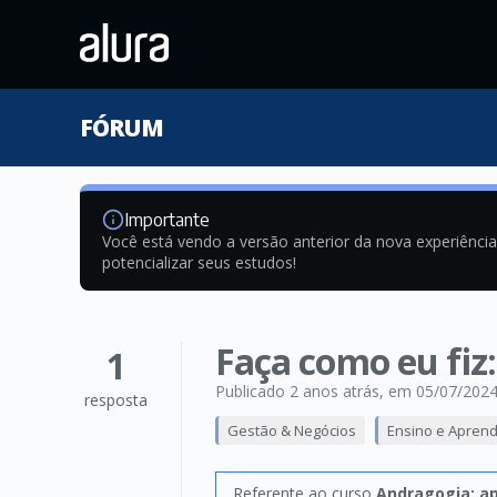
FÓRUM
Importante
Você está vendo a versão anterior da nova experiênci
potencializar seus estudos!
Faça como eu fiz
1
Publicado 2 anos atrás
, em 05/07/202
resposta
Gestão & Negócios
Ensino e Apren
Referente ao curso
Andragogia: a