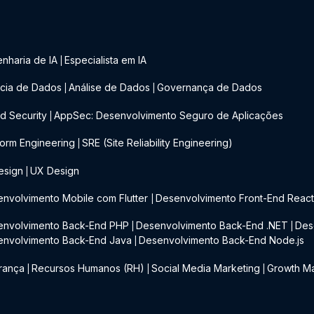
nharia de IA
Especialista em IA
|
cia de Dados
Análise de Dados
Governança de Dados
|
|
d Security
AppSec: Desenvolvimento Seguro de Aplicações
|
form Engineering
SRE (Site Reliability Engineering)
|
esign
UX Design
|
nvolvimento Mobile com Flutter
Desenvolvimento Front-End Reac
|
envolvimento Back-End PHP
Desenvolvimento Back-End .NET
Des
|
|
envolvimento Back-End Java
Desenvolvimento Back-End Node.js
|
rança
Recursos Humanos (RH)
Social Media Marketing
Growth Ma
|
|
|