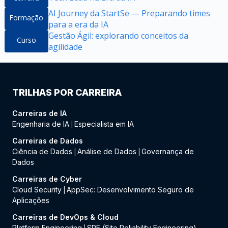
AI Journey da StartSe — Preparando times
Formação
para a era da IA
Gestão Ágil: explorando conceitos da
Curso
agilidade
TRILHAS POR CARREIRA
Carreiras de IA
Engenharia de IA
Especialista em IA
|
Carreiras de Dados
Ciência de Dados
Análise de Dados
Governança de
|
|
Dados
Carreiras de Cyber
Cloud Security
AppSec: Desenvolvimento Seguro de
|
Aplicações
Carreiras de DevOps & Cloud
Platform Engineering
SRE (Site Reliability Engineering)