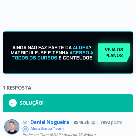
AINDA NÃO FAZ PARTE DA
ALURA
?
VEJA OS
MATRICULE-SE E TENHA
ACESSO A
PLANOS
TODOS OS CURSOS
E CONTEÚDOS
1
RESPOSTA
SOLUÇÃO!
Daniel Nogueira
por
|
8548.3k
xp |
7992
posts
Alura Scuba Team
Professor Tutor @FIAP • Analista SE @Alura