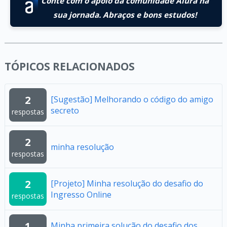
Conte com o apoio da comunidade Alura na
sua jornada. Abraços e bons estudos!
TÓPICOS RELACIONADOS
2
[Sugestão] Melhorando o código do amigo
secreto
respostas
2
minha resolução
respostas
2
[Projeto] Minha resolução do desafio do
Ingresso Online
respostas
1
Minha primeira solução do desafio dos