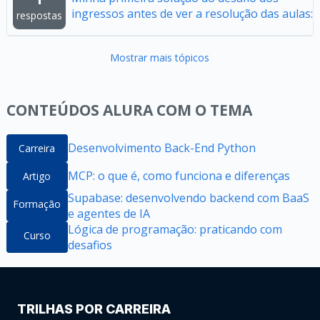
ingressos antes de ver a resolução das aulas:
respostas
Mostrar mais tópicos
CONTEÚDOS ALURA COM O TEMA
Desenvolvimento Back-End Python
Carreira
MCP: o que é, como funciona e diferenças
Artigo
Supabase: desenvolvendo backend com BaaS
Formação
e agentes de IA
Lógica de programação: praticando com
Curso
desafios
TRILHAS POR CARREIRA