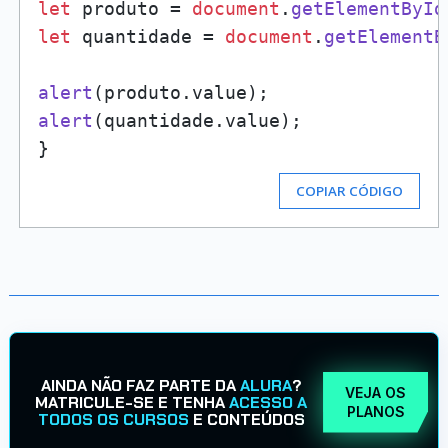
let
 produto = 
document
.
getElementById
let
 quantidade = 
document
.
getElementB
alert
(produto.
value
alert
(quantidade.
value
);

COPIAR CÓDIGO
AINDA NÃO FAZ PARTE DA
ALURA
?
VEJA OS
MATRICULE-SE E TENHA
ACESSO A
PLANOS
TODOS OS CURSOS
E CONTEÚDOS