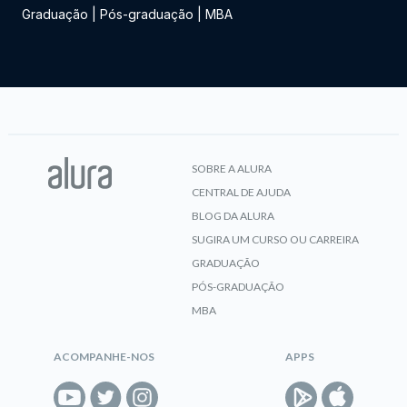
Graduação
|
Pós-graduação
|
MBA
SOBRE A ALURA
CENTRAL DE AJUDA
BLOG DA ALURA
SUGIRA UM CURSO OU CARREIRA
GRADUAÇÃO
PÓS-GRADUAÇÃO
MBA
ACOMPANHE-NOS
APPS