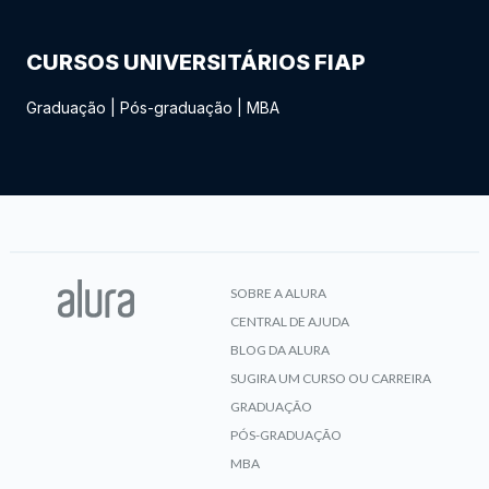
CURSOS UNIVERSITÁRIOS FIAP
Graduação
|
Pós-graduação
|
MBA
SOBRE A ALURA
CENTRAL DE AJUDA
BLOG DA ALURA
SUGIRA UM CURSO OU CARREIRA
GRADUAÇÃO
PÓS-GRADUAÇÃO
MBA