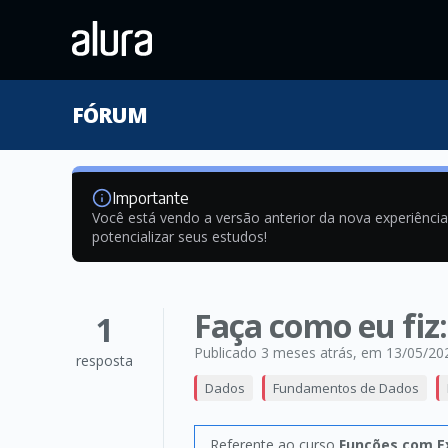
FÓRUM
Importante
Você está vendo a versão anterior da nova experiênci
potencializar seus estudos!
Faça como eu fiz:
1
Publicado 3 meses atrás
, em 13/05/20
resposta
Dados
Fundamentos de Dados
Referente ao curso
Funções com Ex