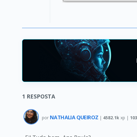
1
RESPOSTA
NATHALIA QUEIROZ
por
|
4582.1k
xp |
10