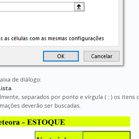
ixa de diálogo:
Lista
.
ente, separados por ponto e vírgula ( ; ) os itens qu
rmações deverão ser buscadas.