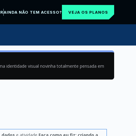
VEJA OS PLANOS
AR
AINDA NÃO TEM ACESSO?
uma identidade visual novinha totalmente pensada em
e dados
e atividade
Faça como eu fiz: criando a