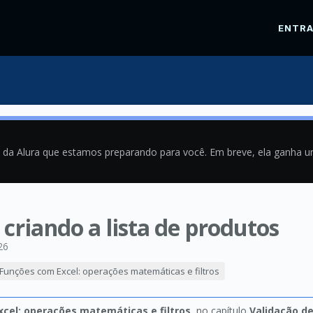
ENTR
a da Alura que estamos preparando para você. Em breve, ela ganha 
 criando a lista de produtos
26
Funções com Excel: operações matemáticas e filtros
cel: operações matemáticas e filtros
, no capítulo
Validação d