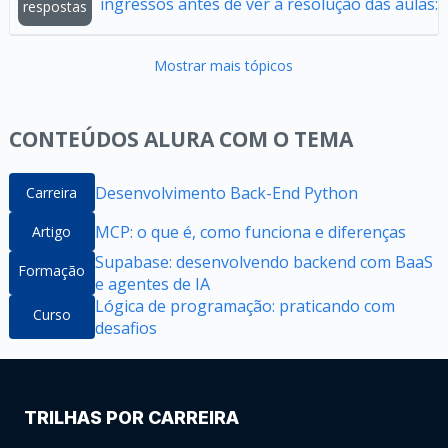
ingressos antes de ver a resolução das aulas:
respostas
Mostrar mais tópicos
CONTEÚDOS ALURA COM O TEMA
Desenvolvimento Back-End Python
Carreira
MCP: o que é, como funciona e diferenças
Artigo
Supabase: desenvolvendo backend com BaaS
Formação
e agentes de IA
Lógica de programação: praticando com
Curso
desafios
TRILHAS POR CARREIRA