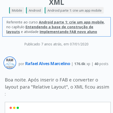
XML
Mobile
Android
Android parte 1: crie um app mobile
Referente ao curso
Android parte 1: crie um app mobile
,
no capítulo
Entendendo a base de construção de
layouts
e atividade
Implementando FAB novo aluno
Publicado 7 anos atrás
, em 07/01/2020
Rafael Alves Marcelino
por
|
176.6k
xp |
40
posts
Boa noite. Após inserir o FAB e converter o
layout para "Relative Layout", o XML ficou assim
: