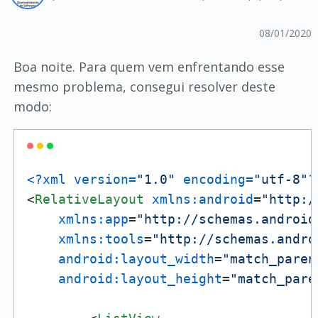
08/01/2020
Boa noite. Para quem vem enfrentando esse
mesmo problema, consegui resolver deste
modo:
<?xml version=
"1.0"
 encoding=
"utf-8"
?
<
RelativeLayout
xmlns:android
=
"http:/
xmlns:app
=
"http://schemas.android
xmlns:tools
=
"http://schemas.andro
android:layout_width
=
"match_paren
android:layout_height
=
"match_pare