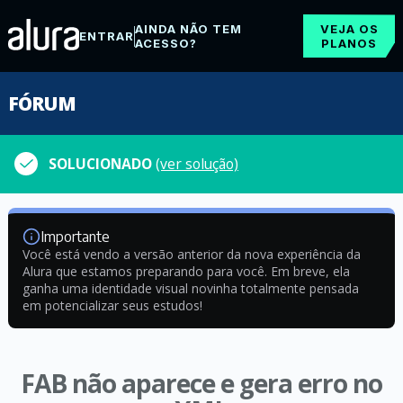
AINDA NÃO TEM
VEJA OS
ENTRAR
ACESSO?
PLANOS
FÓRUM
SOLUCIONADO
(ver solução)
Importante
Você está vendo a versão anterior da nova experiência da
Alura que estamos preparando para você. Em breve, ela
ganha uma identidade visual novinha totalmente pensada
em potencializar seus estudos!
FAB não aparece e gera erro no