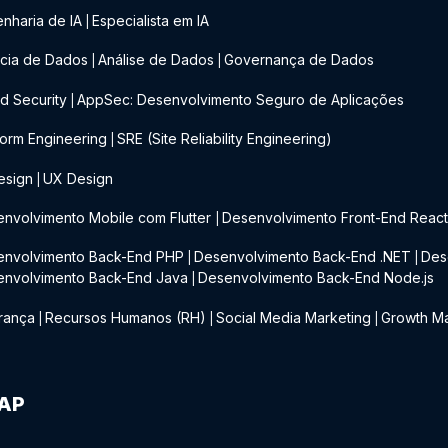
nharia de IA
Especialista em IA
|
cia de Dados
Análise de Dados
Governança de Dados
|
|
d Security
AppSec: Desenvolvimento Seguro de Aplicações
|
form Engineering
SRE (Site Reliability Engineering)
|
esign
UX Design
|
nvolvimento Mobile com Flutter
Desenvolvimento Front-End Reac
|
envolvimento Back-End PHP
Desenvolvimento Back-End .NET
Des
|
|
envolvimento Back-End Java
Desenvolvimento Back-End Node.js
|
rança
Recursos Humanos (RH)
Social Media Marketing
Growth Ma
|
|
|
IAP