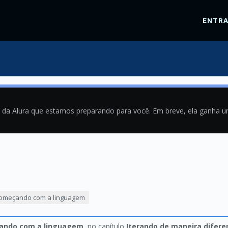
ENTR
a da Alura que estamos preparando para você. Em breve, ela ganha 
8
começando com a linguagem
ando com a linguagem
, no capítulo
Iterando de maneira difere