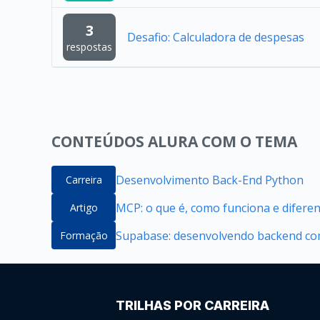
3
Desafio: Calculadora de despesas
respostas
CONTEÚDOS ALURA COM O TEMA
Desenvolvimento Back-End Python
Carreira
MCP: o que é, como funciona e difere
Artigo
Supabase: desenvolvendo backend com
Formação
TRILHAS POR CARREIRA