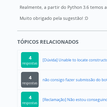
Realmente, a partir do Python 3.6 temos as
Muito obrigado pela sugestão! :D
TÓPICOS RELACIONADOS
4
[Dúvida] Unable to locate construc
respostas
4
não consigo fazer submissão do bo
respostas
4
[Reclamação] Não estou conseguindo 
respostas