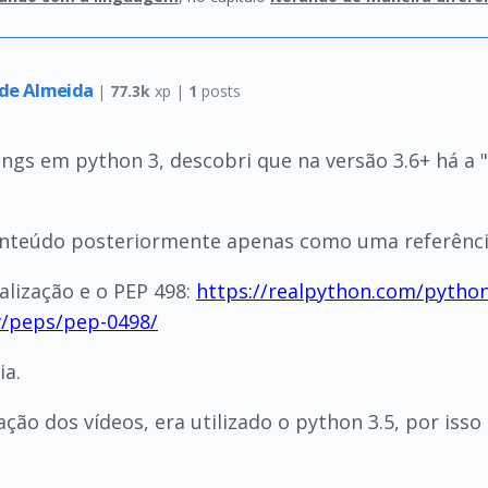
 de Almeida
|
77.3k
xp |
1
posts
ngs em python 3, descobri que na versão 3.6+ há a "
 conteúdo posteriormente apenas como uma referênc
alização e o PEP 498:
https://realpython.com/python
v/peps/pep-0498/
ia.
ação dos vídeos, era utilizado o python 3.5, por iss