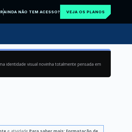
VEJA OS PLANOS
AR
AINDA NÃO TEM ACESSO?
uma identidade visual novinha totalmente pensada em
nte
e atividade
Para saber mais: Formatação de