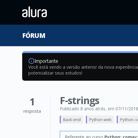
FÓRUM
Importante
Você está vendo a versão anterior da nova experiênci
potencializar seus estudos!
F-strings
1
Publicado 8 anos atrás
, em 07/11/201
resposta
Back-end
Python web
Python: 
Referente ao curso
Python: começ