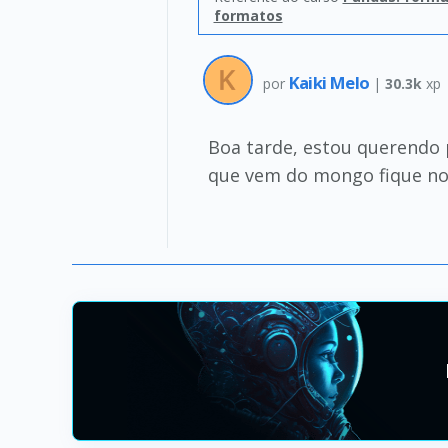
formatos
Kaiki Melo
por
|
30.3k
xp
Boa tarde, estou querendo
que vem do mongo fique no