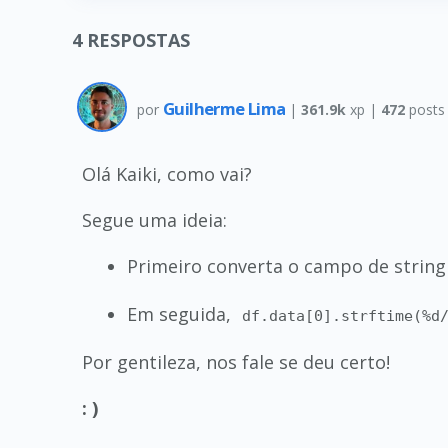
4
RESPOSTAS
Guilherme Lima
por
|
361.9k
xp |
472
posts
Olá Kaiki, como vai?
Segue uma ideia:
Primeiro converta o campo de strin
Em seguida,
df.data[0].strftime(%d
Por gentileza, nos fale se deu certo!
: )