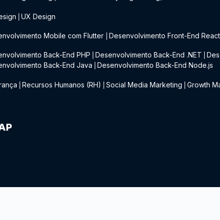
esign
UX Design
|
nvolvimento Mobile com Flutter
Desenvolvimento Front-End Reac
|
envolvimento Back-End PHP
Desenvolvimento Back-End .NET
Des
|
|
envolvimento Back-End Java
Desenvolvimento Back-End Node.js
|
rança
Recursos Humanos (RH)
Social Media Marketing
Growth Ma
|
|
|
IAP