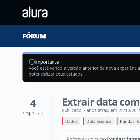
FÓRUM
Importante
Você está vendo a versão anterior da nova experiênci
potencializar seus estudos!
Extrair data com
4
Publicado 7 anos atrás
, em 24/10/201
respostas
Dados
Data Science
Pandas: fo
Referente ao curso
Pandas: format