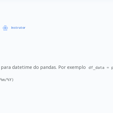
Instrutor
g para datetime do pandas. Por exemplo
df_data = 
/%m/%Y)