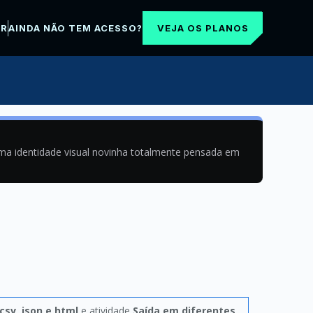
VEJA OS PLANOS
AR
AINDA NÃO TEM ACESSO?
uma identidade visual novinha totalmente pensada em
csv, json e html
e atividade
Saída em diferentes