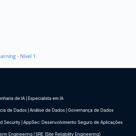
rning - Nível 1
nharia de IA
Especialista em IA
|
cia de Dados
Análise de Dados
Governança de Dados
|
|
d Security
AppSec: Desenvolvimento Seguro de Aplicações
|
form Engineering
SRE (Site Reliability Engineering)
|