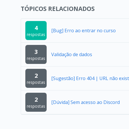
TÓPICOS RELACIONADOS
4
[Bug] Erro ao entrar no curso
respostas
3
Validação de dados
respostas
2
[Sugestão] Erro 404 | URL não exist
respostas
2
[Dúvida] Sem acesso ao Discord
respostas